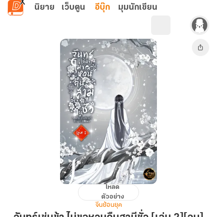
ข้ามไปยังเนื้อหาหลัก
นิยาย
เว็บตูน
อีบุ๊ก
มุมนักเขียน
โหลด
จันทร์
ตัวอย่าง
เช่น
จีนย้อนยุค
ข้า