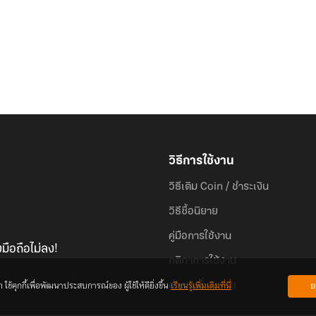
วิธีการใช้งาน
วิธีเติม Coin / ชำระเงิน
วิธีซื้อนิยาย
คู่มือการใช้งาน
มือถือไม่ลง!
กติกาการใช้งาน
้คุกกี้เพื่อพัฒนาประสบการณ์ของ ผู้ใช้ให้ดียิ่งขึ้น
เรียนรู้เพิ่มเติมที่นี่
ย
คำถามที่พบบ่อย