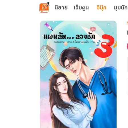
ข้ามไปยังเนื้อหาหลัก
นิยาย
เว็บตูน
อีบุ๊ก
มุมนัก
เ