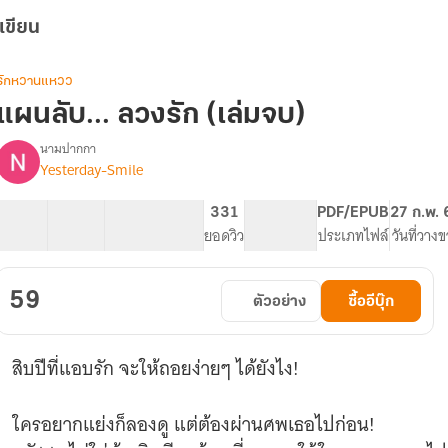
เขียน
รักหวานแหวว
แผนลับ... ลวงรัก (เล่มจบ)
นามปากกา
Yesterday-Smile
รื่อง
แผน
ลับ...
15 ตอน
39.86K
229
331
PG ทั่วไป
PDF/EPUB
27 ก.พ.
ลวง
สารบัญ
จำนวนคำ
จำนวนหน้า (A5)
ยอดวิว
ระดับเนื้อหา
ประเภทไฟล์
วันที่วาง
รัก
(อ่าน
ฟรี
59
ตัวอย่าง
ซื้ออีบุ๊ก
จน
จบ
เรื่อง
สิบปีที่แอบรัก จะให้ถอยง่ายๆ ได้ยังไง!
มี
Ebook)
(อัพ
ใครอยากแย่งก็ลองดู แต่ต้องผ่านศพเธอไปก่อน!
วัน
เว้น