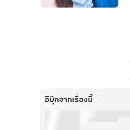
แผน
ลับ...
ลวง
รัก
(เล่ม
จบ)
อีบุ๊กจากเรื่องนี้