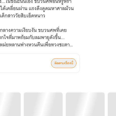
ง...ในขณะนั้นเอง ขบวนศพอันหรูหรา
ันได้เคลื่อนผ่าน แรงดึงดูดมหาศาลม้วน
งเด็กสาววัยสิบเอ็ดหนาว
มกลางความเงียบงัน ขบวนศพที่เคย
กใจที่มาพร้อมกับลมพายุดังขึ้น...
 ข้า...เหม่ยหลานฟางหวนคืนเพื่อทวงชะตา
ติดตามเรื่องนี้