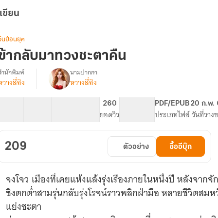
เขียน
จีนย้อนยุค
ข้ากลับมาทวงชะตาคืน
สำนักพิมพ์
นามปากกา
หวางลี่อิง
หวางลี่อิง
รื่อง
ข้า
กลับ
36 ตอน
79.32K
435
260
PG ทั่วไป
PDF/EPUB
20 ก.พ.
มาท
สารบัญ
จำนวนคำ
จำนวนหน้า (A5)
ยอดวิว
ระดับเนื้อหา
ประเภทไฟล์
วันที่วาง
วง
ชะตา
คืน
209
ตัวอย่าง
ซื้ออีบุ๊ก
จงโจว เมืองที่เคยแห้งแล้งรุ่งเรืองภายในหนึ่งปี หลังจาก
ชิงตกต่ำสามรุ่นกลับรุ่งโรจน์ราวพลิกฝ่ามือ หลายชีวิตสมหวัง
แย่งชะตา