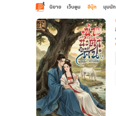
ข้ามไปยังเนื้อหาหลัก
นิยาย
เว็บตูน
อีบุ๊ก
มุมนัก
เ