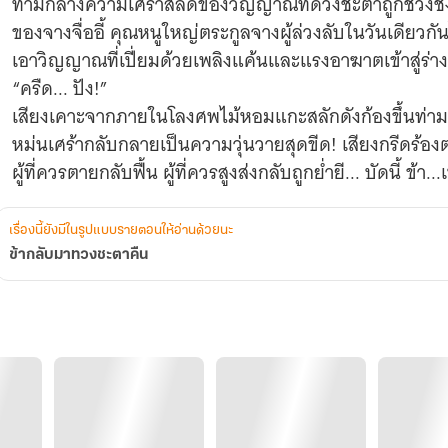
ท่ามกลางความเศร้าสลดของวิญญาณที่ดวงชะตาถูกช่วงชิ
ของจางจื่ออี้ คุณหนูใหญ่ตระกูลจางผู้ล่วงลับในวันเดียวก
เอาวิญญาณที่เปี่ยมด้วยเพลิงแค้นและแรงอาฆาตเข้าสู่ร่า
“ครืด... ปัง!”
เสียงเคาะจากภายในโลงศพไม้หอมแกะสลักดังก้องขึ้นท่า
หม่นเศร้ากลับกลายเป็นความวุ่นวายสุดขีด! เสียงกรีดร้องต
ผู้ที่ควรตายกลับฟื้น ผู้ที่ควรสูงส่งกลับถูกย่ำยี... บัดนี้
เรื่องนี้ยังมีในรูปแบบรายตอนให้อ่านด้วยนะ
ข้ากลับมาทวงชะตาคืน