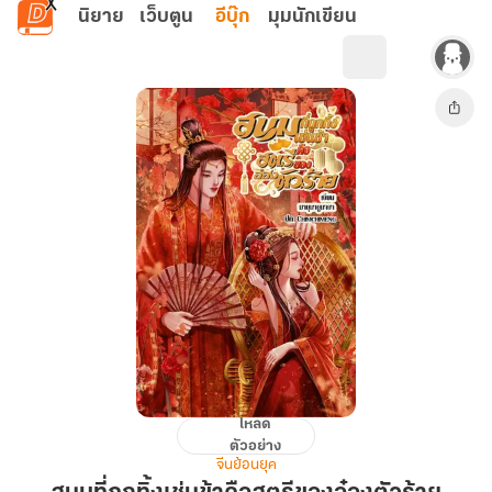
ข้ามไปยังเนื้อหาหลัก
นิยาย
เว็บตูน
อีบุ๊ก
มุมนักเขียน
โหลด
สนม
ตัวอย่าง
ที่
จีนย้อนยุค
ถูก