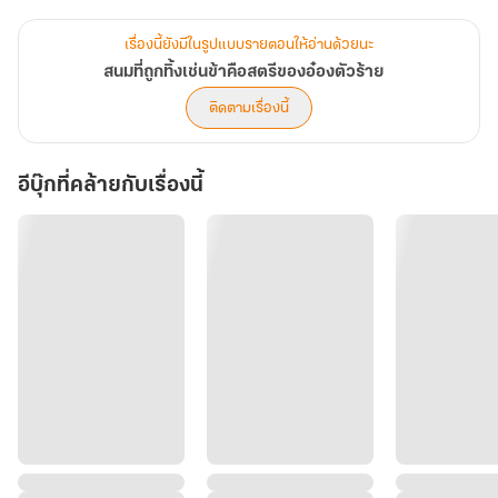
ร้ายที่ใครเห็นเป็นต้องถอยหนี!
เอาเถอะ... ในเมื่อเปลี่ยนสามีไม่ได้ นางก็จะขอใช้ความหล่อและอำนาจ
เรื่องนี้ยังมีในรูปแบบรายตอนให้อ่านด้วยนะ
ล้นฟ้าของเขาเนี่ยแหละ
สนมที่ถูกทิ้งเช่นข้าคือสตรีของอ๋องตัวร้าย
เป็นอาวุธทวงแค้นครอบครัวสารเลวที่จ้องจะดูดเลือดดูดเนื้อนางให้
ติดตามเรื่องนี้
ย่อยยับไปเสียเลย!
แต่เดี๋ยวก่อน... ท่านอ๋อง! ไหนว่าเกลียดสตรีนักหนา แล้วเหตุใดถึงตาม
อีบุ๊กที่คล้ายกับเรื่องนี้
ติดข้าประหนึ่งเงาเช่นนี้?
"ท่านรักข้าเกินไปแล้วเพคะ... ข้าถูกท่านรังแกจนแทบจะรับไม่ไหวแล้ว
นะ!"
.........
✅พระเอกคลั่งรัก (สุด ๆ)
✅นางเอกทันคน เอาตัวรอดเก่ง แต่ไม่ได้ฉลาดมากขนาดนักฆ่า ก็ยังคือ
สตรีคนหนึ่งที่มีหัวใจ (?)
✅สายฟิน ✅สายแซ่บ ✅สายไม่เครียด
.........
⚠️Trigger warning :