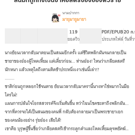
สนมที่ถูกทิ้งเช่นข้าคือสตรีของอ๋องตัวร้าย
ทิ้ง
เช่น
นามปากกา
มายุมายูมายา
เรื่อง
ข้า
สนม
คือ
ที่
42 ตอน
57.26K
317
119
PG ทั่วไป
PDF/EPUB
20 ก.
สตรี
ถูก
สารบัญ
จำนวนคำ
จำนวนหน้า (A5)
ยอดวิว
ระดับเนื้อหา
ประเภทไฟล์
วันที่
ของ
ทิ้ง
เช่น
อ๋อง
นางย้อนเวลากลับมาตอนเป็นสนมอีกครั้ง แต่ชีวิตพลิกผันจนกลายเป็น
ข้า
ตัว
คือ
ชายาของอ๋องผู้โหดเหี้ยม แต่เดี๋ยวก่อน... ท่านอ๋อง! ไหนว่าเกลียดสตรี
ร้าย
สตรี
นักหนา แล้วเหตุใดถึงตามติดข้าประหนึ่งเงาเช่นนี้เล่า!?
ของ
........
อ๋อง
ตัว
ชาติก่อนถูกหลอกใช้จนตาย ย้อนเวลากลับมาครานี้นางหาใช่หมากในมือ
ร้าย
ใครไม่!
แผนการปล้นใจโอรสสวรรค์จึงเริ่มต้นขึ้น ทว่าไฉนโชคชะตาถึงพลิกผัน...
จากที่ควรจะได้เป็นสนมของคนพี่ กลับต้องกลายมาเป็นพระชายาเอก
ของคนน้องอย่าง รุ่ยอ๋อง เสียได้!
เขาคือ บุรุษผู้ขึ้นชื่อว่าเกลียดสตรีเข้ากระดูกดำและโหดเหี้ยมดุจพยัคฆ์