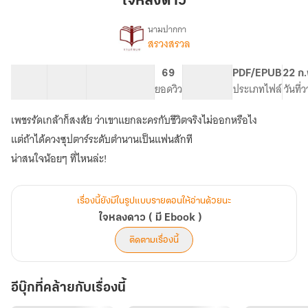
ใจหลงดาว
นามปากกา
สรวงสรวล
เรื่อง
ใจ
หลง
30 ตอน
84.9K
390
69
PG ทั่วไป
PDF/EPUB
22 ก.
ดาว
สารบัญ
จำนวนคำ
จำนวนหน้า (A5)
ยอดวิว
ระดับเนื้อหา
ประเภทไฟล์
วันที่
(
มี
เพชรรัดเกล้าก็สงสัย ว่าเขาแยกละครกับชีวิตจริงไม่ออกหรือไง
Ebook
)
แต่ถ้าได้ควงซุปตาร์ระดับตำนานเป็นแฟนสักที
น่าสนใจน้อยๆ ที่ไหนล่ะ!
เรื่องนี้ยังมีในรูปแบบรายตอนให้อ่านด้วยนะ
ใจหลงดาว ( มี Ebook )
ติดตามเรื่องนี้
อีบุ๊กที่คล้ายกับเรื่องนี้