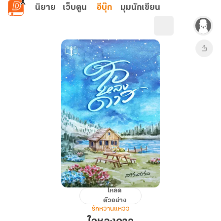
ข้ามไปยังเนื้อหาหลัก
นิยาย
เว็บตูน
อีบุ๊ก
มุมนักเขียน
โหลด
ใจ
ตัวอย่าง
หลง
รักหวานแหวว
ดาว