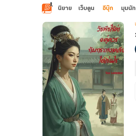
ข้ามไปยังเนื้อหาหลัก
นิยาย
เว็บตูน
อีบุ๊ก
มุมนัก
เ