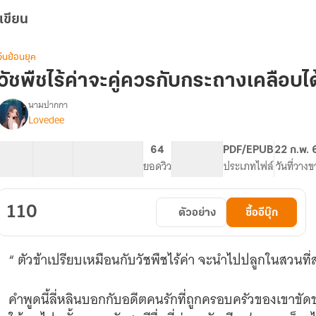
เขียน
จีนย้อนยุค
วัชพืชไร้ค่าจะคู่ควรกับกระถางเคลือบได
นามปากกา
Lovedee
รื่อง
วัชพืช
ไร้
28 ตอน
38.05K
232
64
PG ทั่วไป
PDF/EPUB
22 ก.พ. 
ค่า
สารบัญ
จำนวนคำ
จำนวนหน้า (A5)
ยอดวิว
ระดับเนื้อหา
ประเภทไฟล์
วันที่วาง
จะ
คู่ควร
กับ
110
ตัวอย่าง
ซื้ออีบุ๊ก
กระถาง
เคลือบ
ได้
“ ตัวข้าเปรียบเหมือนกับวัชพืชไร้ค่า จะนำไปปลูกในสวนที
เช่น
ไร
คำพูดนี้ลี่หลินบอกกับอดีตคนรักที่ถูกครอบครัวของเขาขัดขวางมิให้