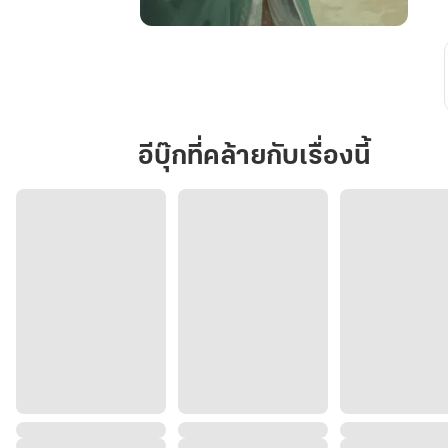
วัชพืช
ไร้
ค่า
จะ
คู่ควร
อีบุ๊กที่คล้ายกับเรื่องนี้
กับ
กระถาง
เคลือบ
ได้
เช่น
ไร