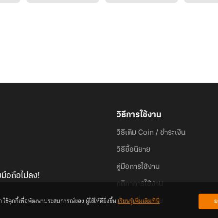
วิธีการใช้งาน
วิธีเติม Coin / ชำระเงิน
วิธีซื้อนิยาย
คู่มือการใช้งาน
มือถือไม่ลง!
กติกาการใช้งาน
้คุกกี้เพื่อพัฒนาประสบการณ์ของ ผู้ใช้ให้ดียิ่งขึ้น
เรียนรู้เพิ่มเติมที่นี่
ย
คำถามที่พบบ่อย