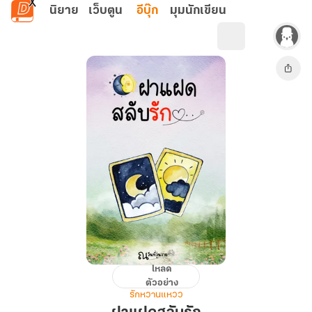
ข้ามไปยังเนื้อหาหลัก
นิยาย
เว็บตูน
อีบุ๊ก
มุมนักเขียน
โหลด
ฝาแฝด
ตัวอย่าง
สลับ
รักหวานแหวว
รัก