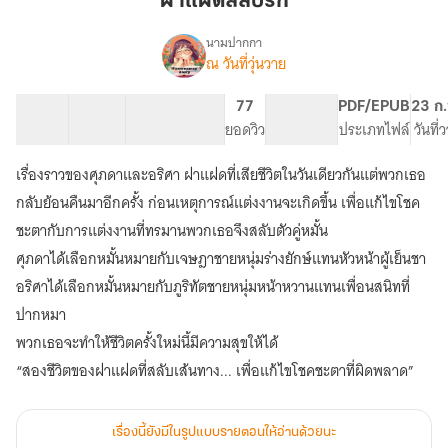
ฝาแฝดสลับรัก
นามปากกา
ณ วันที่วุ่นวาย
เรื่อง
ฝาแฝด
สลับ
39 ตอน
66.51K
437
77
PG ทั่วไป
PDF/EPUB
23 ก.
รัก
สารบัญ
จำนวนคำ
จำนวนหน้า (A5)
ยอดวิว
ระดับเนื้อหา
ประเภทไฟล์
วันที่
เรื่องราวของศุภดาและอริศา ฝาแฝดที่เสียชีวิตในวันเดียวกันแต่พวกเธอ
กลับย้อนคืนมาอีกครั้ง ก่อนเหตุการณ์แต่งงานจะเกิดขึ้น เพื่อแก้ไขโชค
ชะตากับการแต่งงานที่ทรมานพวกเธอจึงสลับตัวคู่หมั้น
ศุภดาได้เลือกหมั้นหมายกับเจษฎาชายหนุ่มร่างยักษ์แทนหัวหน้าผู้เย็นชา
อริศาได้เลือกหมั้นหมายกับภูริทัตชายหนุ่มหน้าหวานแทนเพื่อนสนิทที่
ปากหมา
พวกเธอจะทำให้ชีวิตครั้งใหม่นี้มีความสุขให้ได้
เรื่องนี้ยังมีในรูปแบบรายตอนให้อ่านด้วยนะ