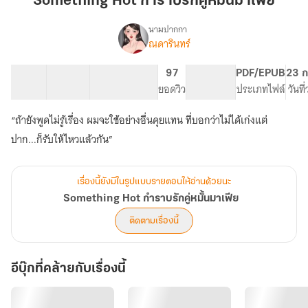
Something Hot กำราบรักคู่หมั้นมาเฟีย
รัก
คู่
นามปากกา
ณดารินทร์
Something
หมั้น
เรื่อง
Hot
มาเฟีย
กำราบ
70 ตอน
135.08K
724
97
PG ทั่วไป
PDF/EPUB
23 ก
รัก
สารบัญ
จำนวนคำ
จำนวนหน้า (A5)
ยอดวิว
ระดับเนื้อหา
ประเภทไฟล์
วันที
คู่
หมั้น
“ถ้ายังพูดไม่รู้เรื่อง ผมจะใช้อย่างอื่นคุยแทน ที่บอกว่าไม่ได้เก่งแต่
มาเฟีย
ปาก...ก็รับให้ไหวแล้วกัน”
เรื่องนี้ยังมีในรูปแบบรายตอนให้อ่านด้วยนะ
Something Hot กำราบรักคู่หมั้นมาเฟีย
ติดตามเรื่องนี้
อีบุ๊กที่คล้ายกับเรื่องนี้