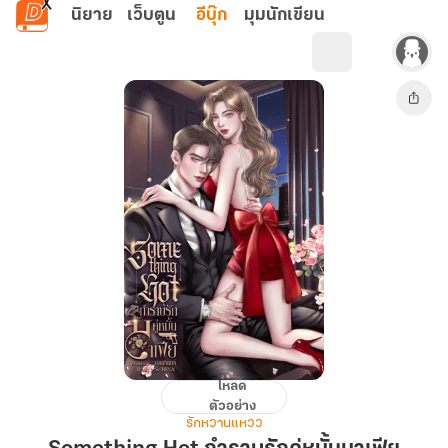
ข้ามไปยังเนื้อหาหลัก
นิยาย
เว็บตูน
อีบุ๊ก
มุมนักเขียน
โหลด
Something
ตัวอย่าง
Hot
รักหวานแหวว
กำราบ