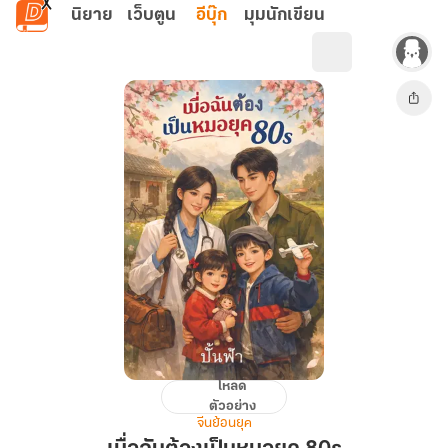
ข้ามไปยังเนื้อหาหลัก
นิยาย
เว็บตูน
อีบุ๊ก
มุมนักเขียน
โหลด
เมื่อ
ตัวอย่าง
ฉัน
จีนย้อนยุค
ต้อง