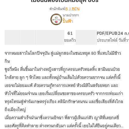
เมื่อฉันต้องเป็นหมอยุค 80s
เป็น
B.J.BEN
สำนักพิมพ์
หมอ
นามปากกา
เรื่อง
ยุค
ปั้นฟ้า
เมื่อ
80s
ฉัน
ต้อง
11 ตอน
12.42K
135
61
PG ทั่วไป
PDF/EPUB
24 ก.
เป็น
สารบัญ
จำนวนคำ
จำนวนหน้า (A5)
ยอดวิว
ระดับเนื้อหา
ประเภทไฟล์
วันที่
หมอ
ยุค
จากหมอสาวในโลกปัจจุบัน สู่แม่ลูกสองในชนบทยุค 80 ที่แทบไม่มีข้าว
80s
กิน
ซูอวี่หนิง ตื่นขึ้นมาในร่างหญิงสาวที่ถูกครอบครัวทอดทิ้ง สามีนอนป่วย
ใกล้ตาย ลูก ๆ หิวโหย และทั้งหมู่บ้านเต็มไปด้วยความยากจน แต่ครั้งนี้
เธอจะไม่ยอมแพ้ ด้วยความรู้ทางการแพทย์ ห้วงมิติในสร้อยหยก และ
หัวใจที่ไม่ยอมจำนน เธอเริ่มเปลี่ยนชะตาของครอบครัว จากกระท่อมเก่า
ทรุดโทรมสู่ฟาร์มเกษตรรุ่งเรือง คลินิกรักษาคนจน และชื่อเสียงที่ดังไกล
ถึงเมืองใหญ่
เมื่อความสำเร็จนำมาซึ่งความอิจฉา พี่สาวผู้เห็นแก่ตัว ญาติที่เคยกดขี่
และศัตรูที่คิดทำลาย ต่างหวนกลับมา แต่ครั้งนี้ เธอไม่ได้ยืนอยู่คนเดียว