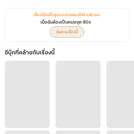
เพราะมีโจวเหวินเฉิง สามีผู้ซื่อสัตย์ รักเมียสุดหัวใจ พร้อมปกป้องเธอทุก
ครั้งที่พายุถาโถม
เรื่องนี้ยังมีในรูปแบบรายตอนให้อ่านด้วยนะ
เรื่องราวของการต่อสู้ ความรัก และการลุกขึ้นเปลี่ยนชีวิตด้วยสองมือ
เมื่อฉันต้องเป็นหมอยุค 80s
จากหญิงสาวที่ถูกดูถูกสู่หมอผู้พลิกชะตาทั้งหมู่บ้าน
ติดตามเรื่องนี้
เมื่อโชคชะตาให้โอกาสอีกครั้ง เธอจะไม่เพียงรักษาคนแต่จะรักษาทั้ง
อีบุ๊กที่คล้ายกับเรื่องนี้