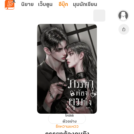
ข้ามไปยังเนื้อหาหลัก
นิยาย
เว็บตูน
อีบุ๊ก
มุมนักเขียน
โหลด
ภรรยา
ตัวอย่าง
ต้อง
รักหวานแหวว
คุม