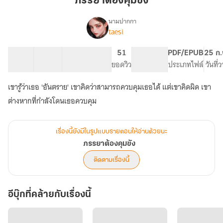
ภรรยาต้องคุมขัง
ขัง
นามปากกา
taesi
เรื่อง
ภรรยา
ต้อง
25 ตอน
86.68K
603
51
PG ทั่วไป
PDF/EPUB
25 ก.
คุม
สารบัญ
จำนวนคำ
จำนวนหน้า (A5)
ยอดวิว
ระดับเนื้อหา
ประเภทไฟล์
วันที่
ขัง
เขารู้ว่าเธอ 'อันตราย' เขาคิดว่าสามารถควบคุมเธอได้ แต่เขาคิดผิด เขา
ต่างหากที่กำลังโดนเธอควบคุม
เรื่องนี้ยังมีในรูปแบบรายตอนให้อ่านด้วยนะ
ภรรยาต้องคุมขัง
ติดตามเรื่องนี้
อีบุ๊กที่คล้ายกับเรื่องนี้