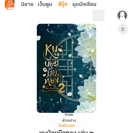
ข้ามไปยังเนื้อหาหลัก
นิยาย
เว็บตูน
อีบุ๊ก
มุมนักเขียน
โหลด
หนู
ตัวอย่าง
น้อย
จีนย้อนยุค
มือ