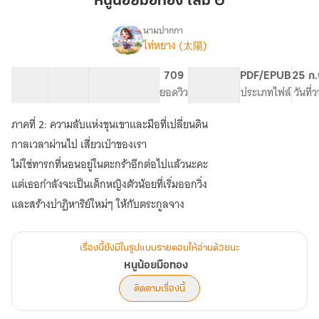
หนูน้อยมือทอง เล่ม ๒
ทอง
เล่ม
นามปากกา
ไท่หยาง (太陽)
เรื่อง
๒
หนู
น้อย
23 ตอน
52.72K
147
709
PG ทั่วไป
PDF/EPUB
25 ก.
มือ
สารบัญ
จำนวนคำ
จำนวนหน้า (A5)
ยอดวิว
ระดับเนื้อหา
ประเภทไฟล์
วันที่
ทอง
ภาคที่ 2: ความลับแห่งขุนเขาและมือที่เปลี่ยนดิน
กาลเวลาผ่านไป เสี่ยวเป่าของเรา
ไม่ใช่ทารกที่นอนอยู่ในตะกร้าอีกต่อไปแล้วนะคะ
แต่เธอกำลังจะเป็นเด็กหญิงตัวน้อยที่เริ่มออกวิ่ง
และสร้างปาฏิหาริย์ใหม่ๆ ให้กับตระกูลจาง
เรื่องนี้ยังมีในรูปแบบรายตอนให้อ่านด้วยนะ
หนูน้อยมือทอง
ติดตามเรื่องนี้