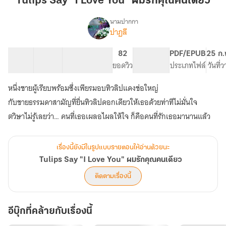
Tulips Say "I Love You" ผมรักคุณคนเดียว
Love
You"
นามปากกา
ปาฏลี
Tulips
ผม
เรื่อง
Say
รัก
"I
11 ตอน
11.44K
81
82
PG ทั่วไป
PDF/EPUB
25 ก.
คุณ
Love
สารบัญ
จำนวนคำ
จำนวนหน้า (A5)
ยอดวิว
ระดับเนื้อหา
ประเภทไฟล์
วันที่
คน
You"
เดียว
ผม
หนึ่งชายผู้เรียบพร้อมซึ่งเพียรมอบทิวลิปแดงช่อใหญ่
รัก
กับชายธรรมดาสามัญที่ยื่นทิวลิปดอกเดียวให้เธอด้วยท่าทีไม่มั่นใจ
คุณ
คน
ตวิษาไม่รู้เลยว่า… คนที่เธอเผลอไผลให้ใจ ก็คือคนที่รักเธอมานานแล้ว
เดียว
เรื่องนี้ยังมีในรูปแบบรายตอนให้อ่านด้วยนะ
Tulips Say "I Love You" ผมรักคุณคนเดียว
ติดตามเรื่องนี้
อีบุ๊กที่คล้ายกับเรื่องนี้