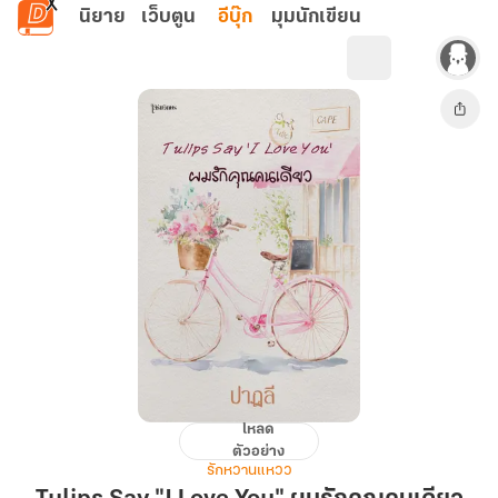
ข้ามไปยังเนื้อหาหลัก
นิยาย
เว็บตูน
อีบุ๊ก
มุมนักเขียน
โหลด
Tulips
ตัวอย่าง
Say
รักหวานแหวว
"I