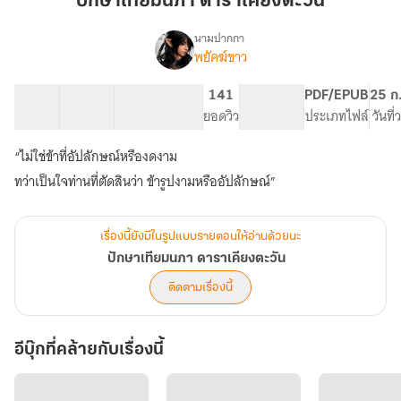
ปักษาเทียมนภา ดาราเคียงตะวัน
ดารา
เคียง
นามปากกา
พยัคฆ์ขาว
เรื่อง
ตะวัน
ปักษา
เทียม
18 ตอน
126.88K
550
141
PG ทั่วไป
PDF/EPUB
25 ก
นภา
สารบัญ
จำนวนคำ
จำนวนหน้า (A5)
ยอดวิว
ระดับเนื้อหา
ประเภทไฟล์
วันที
ดารา
เคียง
“ไม่ใช่ข้าที่อัปลักษณ์หรืองดงาม
ตะวัน
เรื่องนี้ยังมีในรูปแบบรายตอนให้อ่านด้วยนะ
ปักษาเทียมนภา ดาราเคียงตะวัน
ติดตามเรื่องนี้
อีบุ๊กที่คล้ายกับเรื่องนี้