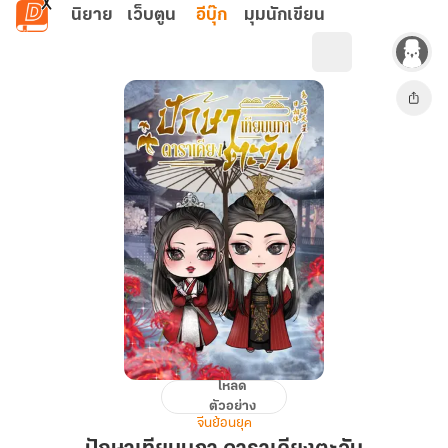
ข้ามไปยังเนื้อหาหลัก
นิยาย
เว็บตูน
อีบุ๊ก
มุมนักเขียน
โหลด
ปักษา
ตัวอย่าง
เทียม
จีนย้อนยุค
นภา