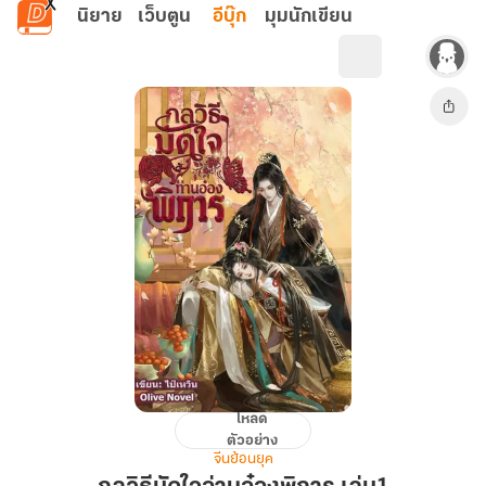
ข้ามไปยังเนื้อหาหลัก
นิยาย
เว็บตูน
อีบุ๊ก
มุมนักเขียน
โหลด
กลวิธี
ตัวอย่าง
มัด
จีนย้อนยุค
ใจ