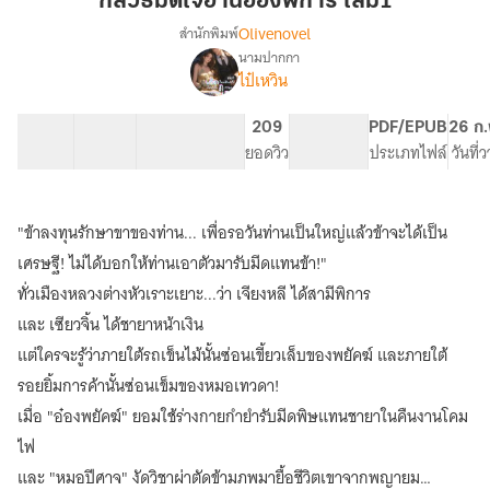
กลวิธีมัดใจอ่านอ๋องพิการ เล่ม1
อ่าน
Olivenovel
สำนักพิมพ์
อ๋อง
นามปากกา
[มี
เรื่อง
พิการ
ไป๋เหวิน
ebook
เล่ม1
เล่ม1-
62 ตอน
94.03K
594
209
PG ทั่วไป
PDF/EPUB
26 ก.
2
สารบัญ
จำนวนคำ
จำนวนหน้า (A5)
ยอดวิว
ระดับเนื้อหา
ประเภทไฟล์
วันที่
จบ]
กลวิธี
มัด
ใจ
"ข้าลงทุนรักษาขาของท่าน... เพื่อรอวันท่านเป็นใหญ่แล้วข้าจะได้เป็น
ท่าน
เศรษฐี! ไม่ได้บอกให้ท่านเอาตัวมารับมีดแทนข้า!"
อ๋อง
พิการ
ทั่วเมืองหลวงต่างหัวเราะเยาะ...ว่า เจียงหลี ได้สามีพิการ
อัปเดต
และ เซียวจิ้น ได้ชายาหน้าเงิน
วัน
ละ
แต่ใครจะรู้ว่าภายใต้รถเข็นไม้นั้นซ่อนเขี้ยวเล็บของพยัคฆ์ และภายใต้
ตอน
รอยยิ้มการค้านั้นซ่อนเข็มของหมอเทวดา!
เมื่อ "อ๋องพยัคฆ์" ยอมใช้ร่างกายกำยำรับมีดพิษแทนชายาในคืนงานโคม
ไฟ
และ "หมอปีศาจ" งัดวิชาผ่าตัดข้ามภพมายื้อชีวิตเขาจากพญายม