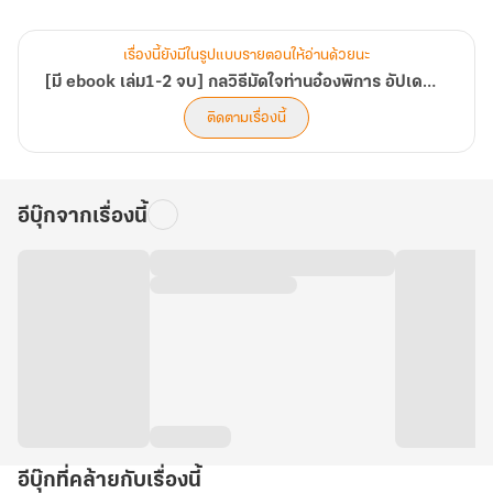
สัญญาจ้างลวงโลกจึงแปรเปลี่ยนเป็น "หนี้ชีวิต"
จากหนี้แค้น...สู่แผนการทวงคืนบัลลังก์!
เรื่องนี้ยังมีในรูปแบบรายตอนให้อ่านด้วยนะ
พร้อมของขวัญแทนใจสุดเพี้ยน "มีดบินทองคำ"
[มี ebook เล่ม1-2 จบ] กลวิธีมัดใจท่านอ๋องพิการ อัปเดตวันละตอน
ติดตามเรื่องนี้
อีบุ๊กจากเรื่องนี้
อีบุ๊กที่คล้ายกับเรื่องนี้