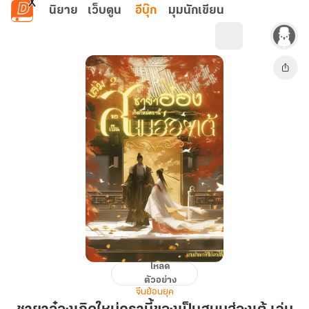
ข้ามไปยังเนื้อหาหลัก
นิยาย
เว็บตูน
อีบุ๊ก
มุมนักเขียน
โหลด
ชายา
ตัวอย่าง
อ๋อง
จีนย้อนยุค
เกิด