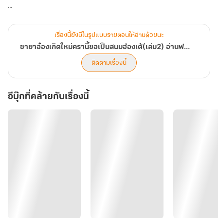
ในใจข้าก็มีเพียงความสับสนว่าควรจะรักท่านหรือไม่
เรื่องนี้ยังมีในรูปแบบรายตอนให้อ่านด้วยนะ
เสิ่น ลู่ถิงที่อยากไร้หัวใจ แต่ใจดวงน้อยกลับไม่รักดีเลยแม้สักนิด
ชายาอ๋องเกิดใหม่ครานี้ขอเป็นสนมฮ่องเต้(เล่ม2) อ่านฟรี มี Ebook
ติดตามเรื่องนี้
อีบุ๊กที่คล้ายกับเรื่องนี้
จากหญิงที่ไม่เคยมีใครปกป้อง ในเพลานี้กลับมีทั้ง ฮ่องเต้ และ ชินอ๋อง ที่
คอยดูแลไม่ห่างไปไหน
กลายเป็นคนสำคัญที่ใครๆต่างก็ยอมถวายชีวิตให้ทั้งสิ้น....