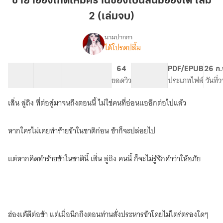
ชายาอ๋องเกิดใหม่ครานี้ของเป็นสนมฮ่องเต้ เล่ม
ใหม่
2 (เล่มจบ)
ครา
นี้
นามปากกา
ของ
ได้โปรดปลื้ม
เรื่อง
ชายา
เป็น
อ๋อง
สนม
31 ตอน
55.51K
288
64
PG ทั่วไป
PDF/EPUB
26 ก.
เกิด
สารบัญ
จำนวนคำ
ฮ่องเต้
จำนวนหน้า (A5)
ยอดวิว
ระดับเนื้อหา
ประเภทไฟล์
วันที่
ใหม่
เล่ม
ครา
เสิ่น ลู่ถิง ที่ต่อสู๋มาจนถึงตอนนี้ ไม่ใช่คนที่อ่อนแออีกต่อไปแล้ว
2
นี้
ขอ
(เล่ม
เป็น
จบ)
หากใครไม่เคยทำร้ายข้าในชาติก่อน ข้าก็จะปล่อยไป
สนม
ฮ่องเต้(เล่ม2)
อ่าน
แต่หากคิดทำร้ายข้าในชาตินี้ เสิ่น ลู่ถิง คนนี้ ก็จะไม่รู้จักคำว่าให้อภัย
ฟรี
มี
Ebook
ฮ่องเต้ดีต่อข้า แต่เมื่อนึกถึงตอนท่านสั่งประหารข้าโดยไม่ไตร่ตรองใดๆ