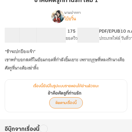
ข้าคือศัตรูที่ท่านรัก เล่ม 1
ที่
ท่าน
นามปากกา
ไป๋อวิ๋น
เรื่อง
รัก
ข้า
เล่ม
คือ
17 ตอน
47.67K
230
175
PG ทั่วไป
PDF/EPUB
10 ก.
1
ศัตรู
สารบัญ
จำนวนคำ
จำนวนหน้า (A5)
ยอดวิว
ระดับเนื้อหา
ประเภทไฟล์
วันที่
ที่
ท่าน
“ข้าจะปกป้องเจ้า”
รัก
เขาพร่ำบอกสตรีในอ้อมกอดที่กำลังยิ้มเยาะ เพราะบุรุษที่หลงรักนางคือ
ศัตรูที่นางต้องฆ่าทิ้ง
เรื่องนี้ยังมีในรูปแบบรายตอนให้อ่านด้วยนะ
ข้าคือศัตรูที่ท่านรัก
ติดตามเรื่องนี้
อีบุ๊กจากเรื่องนี้