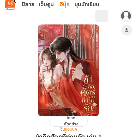
ข้ามไปยังเนื้อหาหลัก
นิยาย
เว็บตูน
อีบุ๊ก
มุมนักเขียน
โหลด
ข้า
ตัวอย่าง
คือ
จีนย้อนยุค
ศัตรู