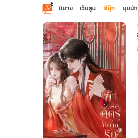
ข้ามไปยังเนื้อหาหลัก
นิยาย
เว็บตูน
อีบุ๊ก
มุมนัก
เ
ท