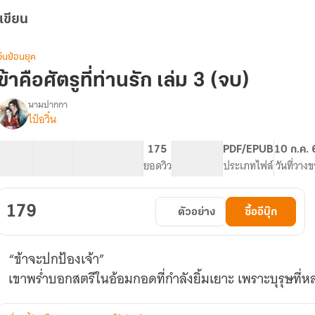
เขียน
จีนย้อนยุค
ข้าคือศัตรูที่ท่านรัก เล่ม 3 (จบ)
นามปากกา
ไป๋อวิ๋น
รื่อง
ข้า
คือ
14 ตอน
50.56K
240
175
PG ทั่วไป
PDF/EPUB
10 ก.ค.
ศัตรู
สารบัญ
จำนวนคำ
จำนวนหน้า (A5)
ยอดวิว
ระดับเนื้อหา
ประเภทไฟล์
วันที่วาง
ี่
ท่าน
รัก
179
ตัวอย่าง
ซื้ออีบุ๊ก
“ข้าจะปกป้องเจ้า”
เขาพร่ำบอกสตรีในอ้อมกอดที่กำลังยิ้มเยาะ เพราะบุรุษที่หลง