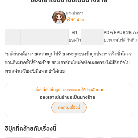
ฮองเฮาเช่นข้าขอเป็นนางร้าย
ขอ
เป็น
นามปากกา
วริษา Alon
เรื่อง
นาง
ฮองเฮา
ร้าย
เช่น
21 ตอน
29.74K
153
61
PG ทั่วไป
PDF/EPUB
26 ก.
ข้า
สารบัญ
จำนวนคำ
จำนวนหน้า (A5)
ยอดวิว
ระดับเนื้อหา
ประเภทไฟล์
วันที่
ขอ
เป็น
‘ชาติก่อนต้องตายเพราะถูกใส่ร้าย ตระกูลของข้าถูกประหารเจ็ดชั่วโคตร
นาง
ร้าย
หวนคืนมาครั้งนี้ข้าจะร้าย! ฮองเฮาอ่อนโยนจิตใจเมตตาจะไม่มีอีกต่อไป
พวกเจ้าเตรียมรับมือจากข้าได้เลย’
เรื่องนี้ยังมีในรูปแบบรายตอนให้อ่านด้วยนะ
ฮองเฮาเช่นข้าขอเป็นนางร้าย
ติดตามเรื่องนี้
อีบุ๊กที่คล้ายกับเรื่องนี้