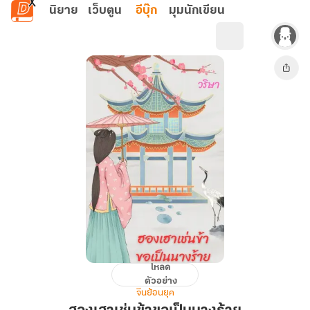
ข้ามไปยังเนื้อหาหลัก
นิยาย
เว็บตูน
อีบุ๊ก
มุมนักเขียน
โหลด
ฮองเฮา
ตัวอย่าง
เช่น
จีนย้อนยุค
ข้า