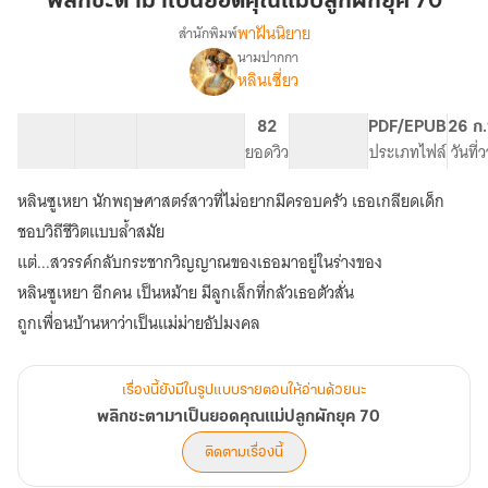
พลิกชะตามาเป็นยอดคุณแม่ปลูกผักยุค 70
เป็น
พาฝันนิยาย
สำนักพิมพ์
ยอด
นามปากกา
เรื่อง
คุณ
หลินเซี่ยว
พลิก
แม่
ชะตา
ปลูก
มา
54 ตอน
67.13K
328
82
PG ทั่วไป
PDF/EPUB
26 ก.
ผัก
เป็น
สารบัญ
จำนวนคำ
จำนวนหน้า (A5)
ยอดวิว
ระดับเนื้อหา
ประเภทไฟล์
วันที่
ยอด
ยุค
คุณ
หลินซูเหยา นักพฤษศาสตร์สาวที่ไม่อยากมีครอบครัว เธอเกลียดเด็ก
70
แม่
ชอบวิถีชีวิตแบบล้ำสมัย
ปลูก
ผัก
แต่...สวรรค์กลับกระชากวิญญาณของเธอมาอยู่ในร่างของ
ยุค
หลินซูเหยา อีกคน เป็นหม้าย มีลูกเล็กที่กลัวเธอตัวสั่น
70
เรื่องนี้ยังมีในรูปแบบรายตอนให้อ่านด้วยนะ
พลิกชะตามาเป็นยอดคุณแม่ปลูกผักยุค 70
ติดตามเรื่องนี้