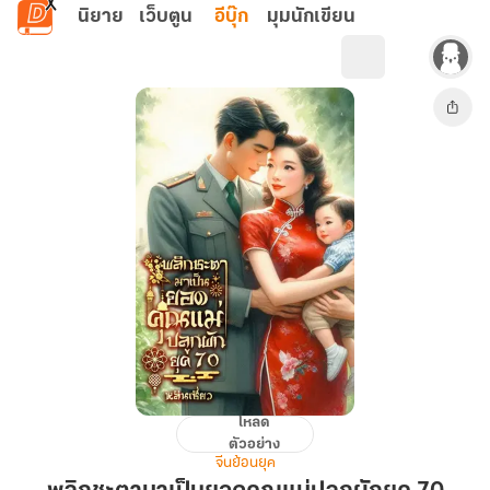
ข้ามไปยังเนื้อหาหลัก
นิยาย
เว็บตูน
อีบุ๊ก
มุมนักเขียน
โหลด
พลิก
ตัวอย่าง
ชะตา
จีนย้อนยุค
มา