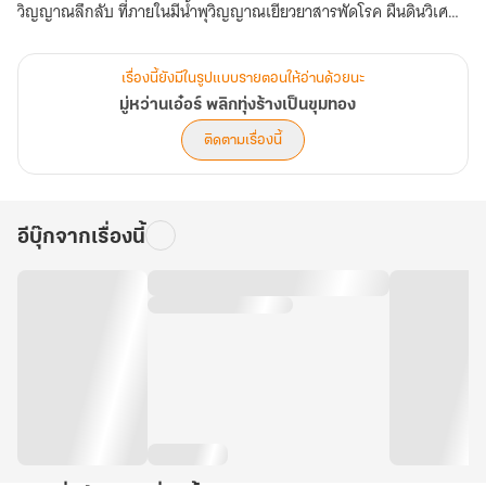
วิญญาณลึกลับ ที่ภายในมีน้ำพุวิญญาณเยียวยาสารพัดโรค ผืนดินวิเศษที่
ปลูกพืชพรรณให้โตได้เพียงชั่วข้ามคืน และตำรา หัตถ์เทวะ ที่รวบรวมวิชา
แพทย์ที่สาบสูญไปนับพันปี
เรื่องนี้ยังมีในรูปแบบรายตอนให้อ่านด้วยนะ
มู่หว่านเอ๋อร์ พลิกทุ่งร้างเป็นขุมทอง
ท่ามกลางเสียงดูถูกเหยียดหยามของคนในหมู่บ้านและการกดขี่ของเหล่า
ติดตามเรื่องนี้
ขุนนางกังฉิน มู่หว่านเอ๋อร์เริ่มต้นจากศูนย์ นางใช้มิติวิญญาณเปลี่ยนทุ่ง
ร้างให้กลายเป็นขุมทองแห่งเสบียงกรัง เปลี่ยนสมุนไพรไร้ค่าให้กลายเป็น
โอสถทิพย์ที่แม้แต่ฮ่องเต้ยังต้องก้มหัวขอร้อง! ใครที่เคยรังแกนาง...นาง
อีบุ๊กจากเรื่องนี้
จะตบหน้าคืนให้เจ็บถึงกระดูก ใครที่เคยพรากผ้าห่มผืนเดียวไป...นางจะ
ทำให้คนผู้นั้นไม่มีแม้แต่ที่ซุกหัวนอน!
ทว่าท่ามกลางการกอบกู้ฐานะและการแก้แค้น นางกลับได้ช่วยชีวิตชาย
หนุ่มลึกลับผู้หนึ่งไว้ในดงหนาม เขาคือ เซียวจิ้งเหยียน ท่านอ๋องผู้สำเร็จ
ราชการที่ถูกเนรเทศ ผู้กุมอำนาจมืดเบื้องหลังบัลลังก์ที่สั่นคลอน การพบ
กันระหว่าง หัตถ์เทวะ ผู้ลิขิตความเป็นตาย และ ราชสีห์บาดเจ็บ ผู้
กระหายอำนาจ จึงเริ่มต้นขึ้น