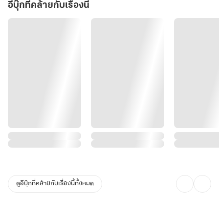
อีบุ๊กที่คล้ายกับเรื่องนี้
เมื่อโลกทั้งใบเผชิญกับภัยแล้งและสงคราม มีเพียงเสบียงและโอสถใน
มือของนางเท่านั้นที่เป็นทางรอดสุดท้าย... มู่หว่านเอ๋อร์ผู้นี้จะทำให้พวก
เจ้าเห็นว่า คำว่า กาลกิณี ของพวกเจ้า จะกลายเป็น พระเจ้า ที่พวกเจ้า
ต้องกราบไหว้ในสักวัน!"
ดูอีบุ๊กที่คล้ายกับเรื่องนี้ทั้งหมด