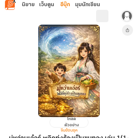
ข้ามไปยังเนื้อหาหลัก
นิยาย
เว็บตูน
อีบุ๊ก
มุมนักเขียน
โหลด
มู่
ตัวอย่าง
หว่าน
จีนย้อนยุค
เอ๋