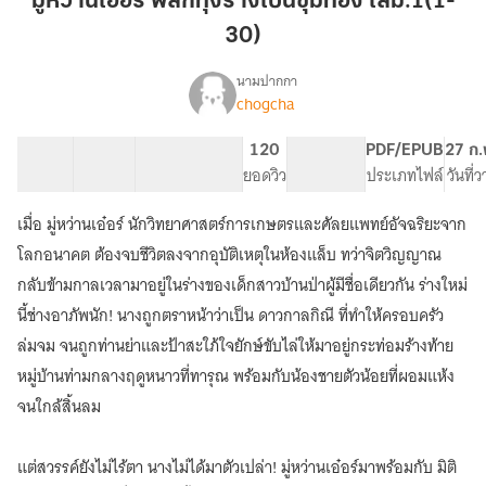
มู่หว่านเอ๋อร์ พลิกทุ่งร้างเป็นขุมทอง เล่ม.1(1-
อร์
30)
พลิก
ทุ่ง
นามปากกา
ร้าง
chogcha
เรื่อ
มู่
เป็น
ง
หว่าน
ขุม
31 ตอน
65.04K
484
120
PG ทั่วไป
PDF/EPUB
27 ก.
เอ๋
สารบัญ
จำนวนคำ
ทอง
จำนวนหน้า (A5)
ยอดวิว
ระดับเนื้อหา
ประเภทไฟล์
วันที่
อร์
เล่ม.1(1-
พลิก
เมื่อ มู่หว่านเอ๋อร์ นักวิทยาศาสตร์การเกษตรและศัลยแพทย์อัจฉริยะจาก
30)
ทุ่ง
ร้าง
โลกอนาคต ต้องจบชีวิตลงจากอุบัติเหตุในห้องแล็บ ทว่าจิตวิญญาณ
เป็น
กลับข้ามกาลเวลามาอยู่ในร่างของเด็กสาวบ้านป่าผู้มีชื่อเดียวกัน ร่างใหม่
ขุม
นี้ช่างอาภัพนัก! นางถูกตราหน้าว่าเป็น ดาวกาลกิณี ที่ทำให้ครอบครัว
ทอง
ล่มจม จนถูกท่านย่าและป้าสะใภ้ใจยักษ์ขับไล่ให้มาอยู่กระท่อมร้างท้าย
หมู่บ้านท่ามกลางฤดูหนาวที่ทารุณ พร้อมกับน้องชายตัวน้อยที่ผอมแห้ง
จนใกล้สิ้นลม
แต่สวรรค์ยังไม่ไร้ตา นางไม่ได้มาตัวเปล่า! มู่หว่านเอ๋อร์มาพร้อมกับ มิติ