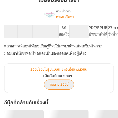
เมียลับร้อยมารยา
มารยา
นามปากกา
พลอยภัทรา
เรื่อง
เมีย
ลับ
11 ตอน
54.57K
211
69
PG ทั่วไป
PDF/EPUB
27 ก.
ร้อย
สารบัญ
จำนวนคำ
จำนวนหน้า (A5)
ยอดวิว
ระดับเนื้อหา
ประเภทไฟล์
วันที่
มารยา
สถานการณ์สอนให้เธอเรียนรู้ที่จะใช้มารยาล้านเล่มเกวียนในการ
มอมเมาให้เขาหลงใหลและเป็นของเธอแต่เพียงผู้เดียว!!!
เรื่องนี้ยังมีในรูปแบบรายตอนให้อ่านด้วยนะ
เมียลับร้อยมารยา
ติดตามเรื่องนี้
อีบุ๊กที่คล้ายกับเรื่องนี้