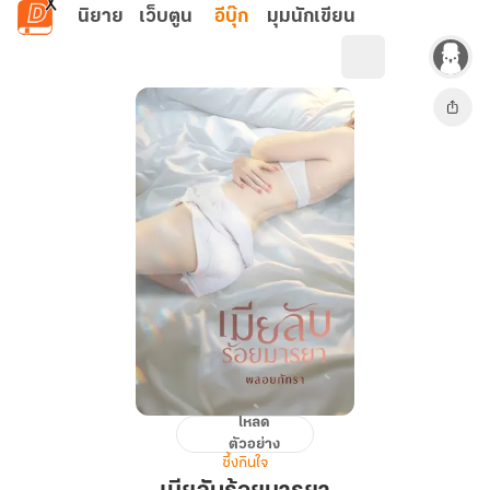
ข้ามไปยังเนื้อหาหลัก
นิยาย
เว็บตูน
อีบุ๊ก
มุมนักเขียน
โหลด
เมีย
ตัวอย่าง
ลับ
ซึ้งกินใจ
ร้อย