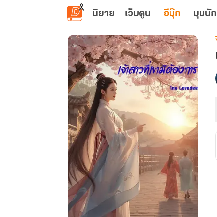
ข้ามไปยังเนื้อหาหลัก
นิยาย
เว็บตูน
อีบุ๊ก
มุมนัก
เ
ท