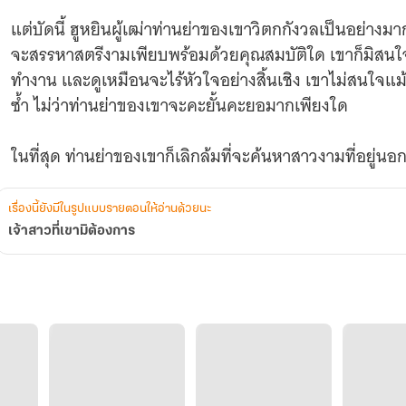
แต่บัดนี้ ฮูหยินผู้เฒ่าท่านย่าของเขาวิตกกังวลเป็นอย่างมาก เพราะเขาไม่ยอมแต่งงานเสียที ไม่
จะสรรหาสตรีงามเพียบพร้อมด้วยคุณสมบัติใด เขาก็มิสนใจชายตาแล เขาเป็นชาย
ทำงาน และดูเหมือนจะไร้หัวใจอย่างสิ้นเชิง เขาไม่สนใจแม้
ซ้ำ ไม่ว่าท่านย่าของเขาจะคะยั้นคะยอมากเพียงใด
ในที่สุด ท่านย่าของเขาก็เลิกล้มที่จะค้นหาสาวงามที่อยู่นอกจวน เมื่อหันมาเพ่งพิศความ
เสน่ห์และน่ามองไม่น้อยของหลานสาวของแม่นมหวง และนั่นคือที่มาของการแต่งงานอย่างรวบรัด
และส่งเจ้าสาวเข้าไปในห้องของเจ้าบ่าวในทันที โดยที่แม้แต่ตัวเจ้าบ่าวเองก็มิได้รู้ว่าบัดนี้ตนเองมี
เรื่องนี้ยังมีในรูปแบบรายตอนให้อ่านด้วยนะ
ภรรยาแล้ว
เจ้าสาวที่เขามิต้องการ