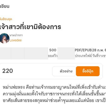
เขียน
จีนย้อนยุค
เจ้าสาวที่เขามิต้องการ
นามปากกา
Lovedee
รื่อง
เจ้า
สาว
27 ตอน
36.7K
227
500
PG ทั่วไป
PDF/EPUB
28 ก.พ. 
ี่
สารบัญ
จำนวนคำ
จำนวนหน้า (A5)
ยอดวิว
ระดับเนื้อหา
ประเภทไฟล์
วันที่วาง
เขา
มิ
ต้องการ
220
ตัวอย่าง
ซื้ออีบุ๊ก
หม่าเฟยหรง คือท่านเจ้ากรมอาญาคนใหม่ที่เพิ่งเข้ารับตำแหน่งได้เพี
ความมุ่งมั่นและตั้งใจรับราชการจนกระทั่งได้เลื่อนขั้นขึ้นม
อาศัยเส้นสายของสกุลหม่าช่วยค้ำจุนเลยแม้แต่น้อย เขาเ