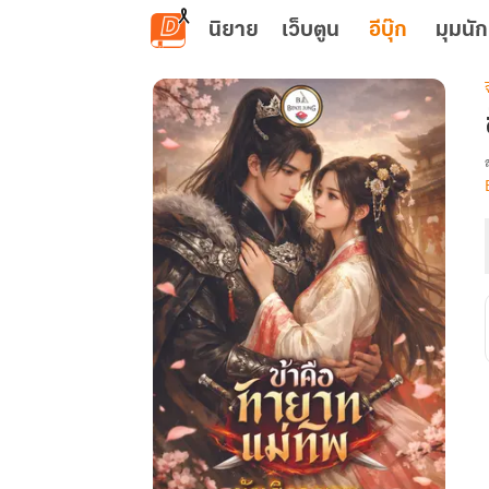
ข้ามไปยังเนื้อหาหลัก
นิยาย
เว็บตูน
อีบุ๊ก
มุมนัก
เ