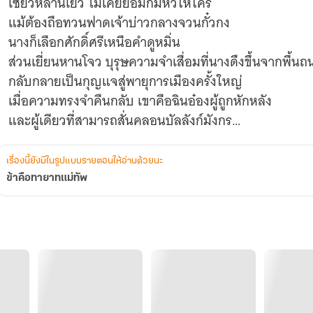
เซียวหลานเยว่ ไม่เคยยอมก้มหัวให้ใคร
แม้ต้องถือทวนฟาดเจ้าบ่าวกลางจวนกั๋วกง
นางก็เลือกศักดิ์ศรีเหนือคำดูหมิ่น
ส่วนเยี่ยนหานโจว บุรุษความจำเสื่อมที่นางดึงขึ้นจากพื้น
กลับกลายเป็นกุญแจสู่พายุการเมืองครั้งใหญ่
เมื่อความทรงจำคืนกลับ เขาคือฉินอ๋องผู้ถูกหักหลัง
และผู้เดียวที่สามารถสั่นคลอนบัลลังก์มังกร
ท่ามกลางแผนใส่ร้าย การหักหลัง และเกมอำนาจในราชสำ
ความรักที่เริ่มต้นจากการแต่งงานหลอกลวง
เรื่องนี้ยังมีในรูปแบบรายตอนให้อ่านด้วยนะ
จะพาทั้งสองก้าวขึ้นสู่จุดสูงสุดของแผ่นดิน
ข้าคือทายาทแม่ทัพ
เมื่อทวนแห่งแม่ทัพเคียงคู่มังกรดำ