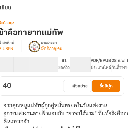
เขียน
จีนย้อนยุค
ข้าคือทายาทแม่ทัพ
สำนักพิมพ์
นามปากกา
B.J.BEN
มัฑศิกาญจน
รื่อง
ข้า
คือ
10 ตอน
10.76K
125
61
PG ทั่วไป
PDF/EPUB
28 ก.พ.
ทายาท
สารบัญ
จำนวนคำ
จำนวนหน้า (A5)
ยอดวิว
ระดับเนื้อหา
ประเภทไฟล์
วันที่วาง
แม่ทัพ
40
ตัวอย่าง
ซื้ออีบุ๊ก
จากคุณหนูแม่ทัพผู้ถูกคู่หมั้นทรยศในวันแต่งงาน
สู่การแต่งงานสายฟ้าแลบกับ “ยาจกไร้นาม” ที่แท้จริงคืออ๋
ดินเกรงกลัว