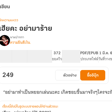
เขียน
รักหวานแหวว
เฮียคะ อย่ามาร้าย
นามปากกา
ความฝันสีเงิน.
รื่อง
เฮีย
คะ..อย่า
73 ตอน
111.52K
589
372
PG ทั่วไป
PDF/EPUB
1 มี.ค. 
มา
สารบัญ
จำนวนคำ
จำนวนหน้า (A5)
ยอดวิว
ระดับเนื้อหา
ประเภทไฟล์
วันที่วาง
ร้าย
(มีE-
BOOK)
249
ตัวอย่าง
ซื้ออีบุ๊ก
“อย่ามาทำเป็นหยอกเล่นนะคะ เกิดชอบขึ้นมาจริงๆใครจะร
เรื่องนี้ยังมีในรูปแบบรายตอนให้อ่านด้วยนะ