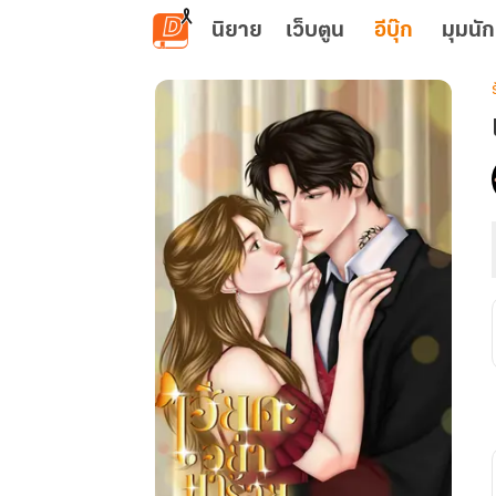
ข้ามไปยังเนื้อหาหลัก
นิยาย
เว็บตูน
อีบุ๊ก
มุมนัก
เ