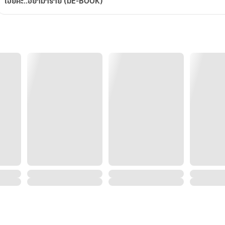
เฮียคะ..อย่ามาร้าย (มีE-BOOK)