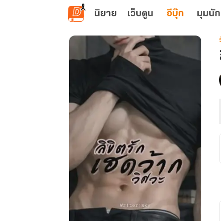
ข้ามไปยังเนื้อหาหลัก
นิยาย
เว็บตูน
อีบุ๊ก
มุมนัก
เ