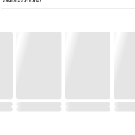
ลิขิตรักเฮดว้ากวิศวะ