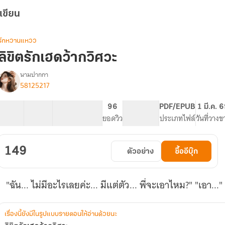
เขียน
รักหวานแหวว
ลิขิตรักเฮดว้ากวิศวะ
นามปากกา
58125217
รื่อง
ลิขิต
รัก
42 ตอน
68.44K
402
96
PG ทั่วไป
PDF/EPUB
1 มี.ค. 
เฮ
สารบัญ
จำนวนคำ
จำนวนหน้า (A5)
ยอดวิว
ระดับเนื้อหา
ประเภทไฟล์
วันที่วางข
ด
ว้า
ก
149
ตัวอย่าง
ซื้ออีบุ๊ก
วิศวะ
"ฉัน... ไม่มีอะไรเลยค่ะ... มีแต่ตัว... พี่จะเอาไหม?" "เอา..."
เรื่องนี้ยังมีในรูปแบบรายตอนให้อ่านด้วยนะ