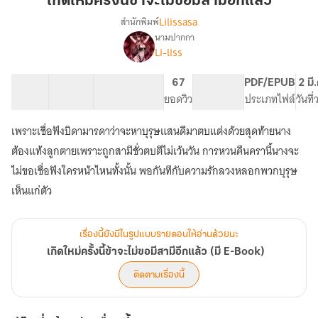
เกิดใหม่ครั้งนี้ข้าจะไม่ขอมีสามีอีกแล้ว
นี้
Lilissasa
สำนักพิมพ์
ข้า
นามปากกา
เรื่อง
จะ
Li-liss
เกิด
ไม่
ใหม่
ขอ
ครั้ง
44 ตอน
105.92K
638
67
PG ทั่วไป
PDF/EPUB
2 มี
มี
นี้
สารบัญ
จำนวนคำ
จำนวนหน้า (A5)
ยอดวิว
ระดับเนื้อหา
ประเภทไฟล์
วันที
ข้า
สามี
จะ
เพราะเชื่อฟังบิดามารดาว่าจะหาบุรุษแสนดีมาตบแต่งด้วยสุดท้ายนาง
อีก
ไม่
แล้ว
ต้องแท้งลูกตายเพราะถูกสามีชั่วตบตีไม่เว้นวัน การหวนคืนครานี้นางจะ
ขอ
มี
ไม่ขอเชื่อฟังใครหน้าไหนทั้งนั้น พอกันทีกับความรักลวงหลอกพวกบุรุษ
สามี
เห็นแก่ตัว
อีก
แล้ว
(มี
เรื่องนี้ยังมีในรูปแบบรายตอนให้อ่านด้วยนะ
E-
Book)
เกิดใหม่ครั้งนี้ข้าจะไม่ขอมีสามีอีกแล้ว (มี E-Book)
ติดตามเรื่องนี้