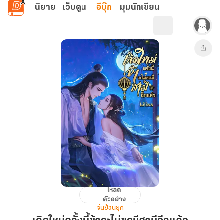
ข้ามไปยังเนื้อหาหลัก
นิยาย
เว็บตูน
อีบุ๊ก
มุมนักเขียน
โหลด
เกิด
ตัวอย่าง
ใหม่
จีนย้อนยุค
ครั้ง