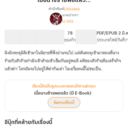
เมื่อนางร้ายพอแล้ว...
พอแล้ว...
Lilissasa
สำนักพิมพ์
นามปากกา
เรื่อง
Li-liss
เมื่อ
นาง
ร้าย
34 ตอน
78.83K
415
78
PG ทั่วไป
PDF/EPUB
2 มี.
พอแล้ว
สารบัญ
จำนวนคำ
จำนวนหน้า (A5)
ยอดวิว
ระดับเนื้อหา
ประเภทไฟล์
วันที่
(มี
E-
ผิงผิงทะลุมิติเข้ามาในนิยายที่พึ่งอ่านจบไป แต่ดันทะลุเข้ามาตอนที่นาง
Book)
ร้ายกับตัวร้ายกำลังเข้าด้ายเข้าเข็มกันอยู่พอดี คติของตัวร้ายคือเสร็จกิจ
แล้วฆ่า! ใครมันจะไปอยู่ให้ฆ่ากันเล่า ไฉเยวี่ยคนนี้ไม่ขอเป็น..
เรื่องนี้ยังมีในรูปแบบรายตอนให้อ่านด้วยนะ
เมื่อนางร้ายพอแล้ว (มี E-Book)
ติดตามเรื่องนี้
อีบุ๊กที่คล้ายกับเรื่องนี้