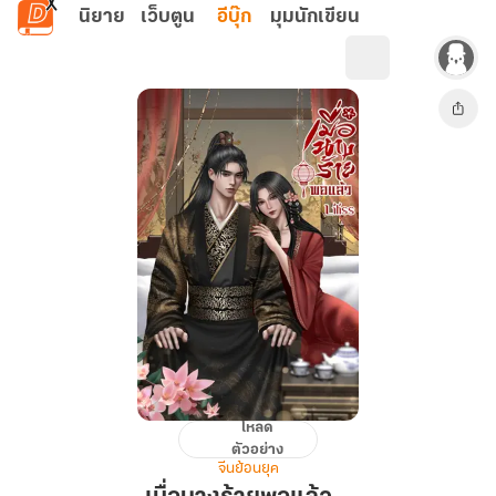
ข้ามไปยังเนื้อหาหลัก
นิยาย
เว็บตูน
อีบุ๊ก
มุมนักเขียน
โหลด
เมื่อ
ตัวอย่าง
นาง
จีนย้อนยุค
ร้าย