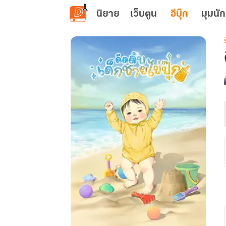
ข้ามไปยังเนื้อหาหลัก
นิยาย
เว็บตูน
อีบุ๊ก
มุมนัก
เ