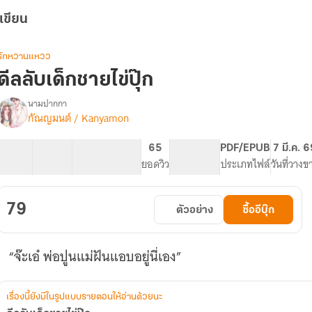
เขียน
รักหวานแหวว
ดีลลับเด็กชายไข่ปุ๊ก
นามปากกา
กัณญมนต์ / Kanyamon
รื่อ
ดีล
ง
ลับ
11 ตอน
17.48K
128
65
PG ทั่วไป
PDF/EPUB
7 มี.ค. 
เด็ก
สารบัญ
จำนวนคำ
จำนวนหน้า (A5)
ยอดวิว
ระดับเนื้อหา
ประเภทไฟล์
วันที่วางข
ชาย
ไข่
ปุ๊ก
79
ตัวอย่าง
ซื้ออีบุ๊ก
“จ๊ะเอ๋ พ่อปูนแม่ฝันแอบอยู่นี่เอง”
เรื่องนี้ยังมีในรูปแบบรายตอนให้อ่านด้วยนะ