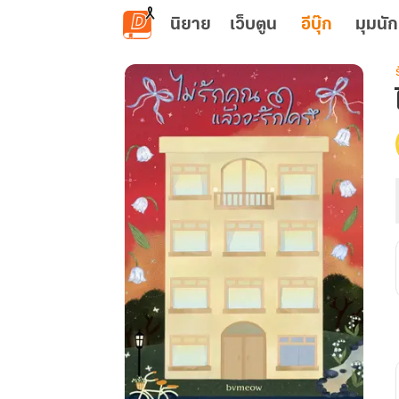
ข้ามไปยังเนื้อหาหลัก
นิยาย
เว็บตูน
อีบุ๊ก
มุมนัก
เ