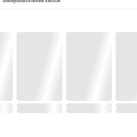
ไม่รักคุณแล้วจะรักใคร EBOOK