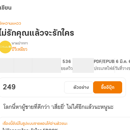
เขียน
รักหวานแหวว
ไม่รักคุณแล้วจะรักใคร
นามปากกา
บีวีเหมียว
รื่อง
ไม่
รัก
26 ตอน
146.91K
594
536
PG ทั่วไป
PDF/EPUB
6 มี.ค.
คุณ
สารบัญ
จำนวนคำ
จำนวนหน้า (A5)
ยอดวิว
ระดับเนื้อหา
ประเภทไฟล์
วันที่วาง
แล้ว
จะ
รัก
249
ตัวอย่าง
ซื้ออีบุ๊ก
ใคร
EBOOK
โลกนี้หาผู้ชายที่ดีกว่า ‘เสี่ยยี่’ ไม่ได้อีกแล้วนะหนูนะ
เรื่องนี้ยังมีในรูปแบบรายตอนให้อ่านด้วยนะ