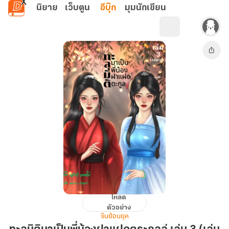
ข้ามไปยังเนื้อหาหลัก
นิยาย
เว็บตูน
อีบุ๊ก
มุมนักเขียน
โหลด
ทะลุ
ตัวอย่าง
มิติ
จีนย้อนยุค
มา