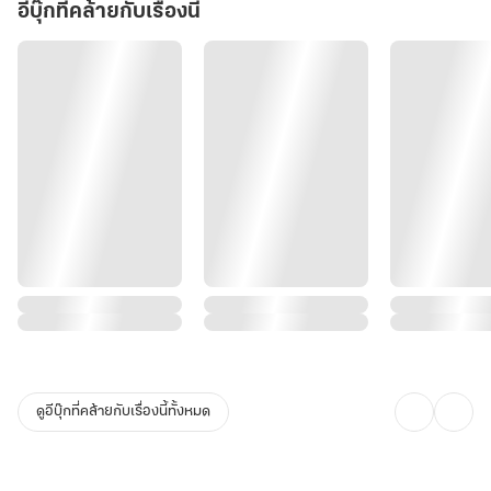
พากันรู้สึกไม่พอใจ หากลู่จื่อจิงเรียกว่าคนไร้ความสามารถ
อีบุ๊กที่คล้ายกับเรื่องนี้
เช่นนั้นในใต้หล้านี้ คงมีแต่คนไร้ความสามารถเช่นกัน พวกเขาคิดจะเอ่ย
ปากปกป้องลู่จื่อจิง กลับถูกลู่จื่อจิงยกมือขึ้นปรามไว้เสียก่อน
นางระบายยิ้มให้พวกเขาเล็กน้อย สื่อให้รู้ว่านางไม่เป็นอันใด ก่อนจะหัน
กลับไปเอ่ยกับเถียนซีเยว์ ด้วยน้ำเสียงที่ไร้ระลอกคลื่นใด
“เจ้าแน่ใจรึ ว่าต้องการท้าประลองเป็นตายกับข้า” เถียนซีเยว์แสยะยิ้ม
คิดว่าลู่จื่อจิงกำลังหวาดกลัวคำท้าทายของตน และคิดใช้สำนักเมฆาล่อง
เป็นเกาะคุ้มกาย
“ใช่ ข้าแน่ใจ ที่จะท้าประลองเป็นตายกับเจ้า ถึงตายก็ไม่โกรธแค้น และ
จะไม่ให้บิดาและสำนักของข้า มาสร้างปัญหาให้เจ้าภายหลัง
ดูอีบุ๊กที่คล้ายกับเรื่องนี้ทั้งหมด
ว่าอย่างไร เจ้ากล้ารับคำท้านี้ของข้าและให้คำมั่นเช่นข้าได้หรือไม่ หาก