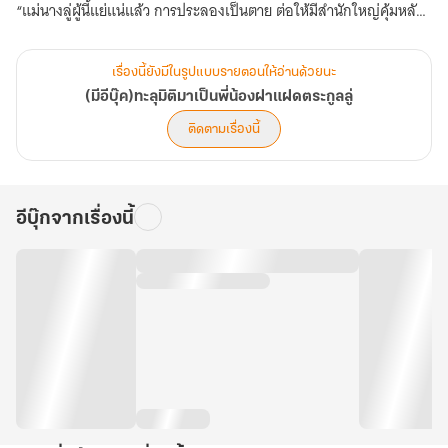
“แม่นางลู่ผู้นี้แย่แน่แล้ว การประลองเป็นตาย ต่อให้มีสำนักใหญ่คุ้มหลังก็
ไม่มีประโยชน์อันใด เพราะหากตกลงรับคำท้าประลองแล้ว มีเพียงตัวเอง
เท่านั้นที่จะช่วยตัวเองได้”
เรื่องนี้ยังมีในรูปแบบรายตอนให้อ่านด้วยนะ
(มีอีบุ๊ค)ทะลุมิติมาเป็นพี่น้องฝาแฝดตระกูลลู่
“เป็นข้า ข้าไม่รับหรอก เรื่องอะไรจะเอาชีวิตตัวเองไปเสี่ยง อยู่แบบสวย ๆ
ติดตามเรื่องนี้
ให้คนคอยเอาอกเอาใจดีกว่า”
“แต่หากนางไม่รับ ก็เท่ากับนางยอมรับว่าตนเองไร้ความสามารถ เป็นได้
อีบุ๊กจากเรื่องนี้
เพียงไม้ประดับเท่านั้น ไม่สามารถออกหน้าออกตาได้ จอมยุทธ์อย่างเรา
วัดกันที่ความสามารถมากกว่า ต่อให้งดงามเพียงใดแต่ไร้ความสามารถก็
เท่านั้น”
“ข้าพนันว่านางไม่กล้ารับหรอก มีใครกล้าเดิมพันกับข้าหรือไม่”
คำวิพากษ์วิจารณ์เริ่มหนาหูขึ้น เนื้อหาค่อนข้างไปในทิศทางเดียวกัน ศิษย์
ในสำนักเมฆาล่องที่ได้รับการสั่งสอนจากลู่จื่อจิงในหนึ่งเดือนมานี่ ต่าง