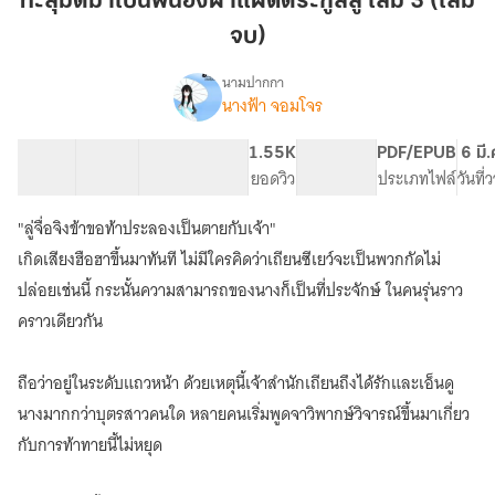
ทะลุมิติมาเป็นพี่น้องฝาแฝดตระกูลลู่ เล่ม 3 (เล่ม
เป็น
จบ)
พี่
น้อง
นามปากกา
ฝาแฝด
นางฟ้า จอมโจร
(มี
เรื่อง
ตระกูล
อี
บุ๊ค)ทะลุ
ลู่
46 ตอน
82.68K
505
1.55K
PG ทั่วไป
PDF/EPUB
6 มี
มิติ
สารบัญ
จำนวนคำ
เล่ม
จำนวนหน้า (A5)
ยอดวิว
ระดับเนื้อหา
ประเภทไฟล์
วันที
มา
3
เป็น
"ลู่จื่อจิงข้าขอท้าประลองเป็นตายกับเจ้า"
(เล่ม
พี่
จบ)
เกิดเสียงฮือฮาขึ้นมาทันที ไม่มีใครคิดว่าเถียนซีเยว์จะเป็นพวกกัดไม่
น้อง
ฝาแฝด
ปล่อยเช่นนี้ กระนั้นความสามารถของนางก็เป็นที่ประจักษ์ ในคนรุ่นราว
ตระกูล
คราวเดียวกัน
ลู่
ถือว่าอยู่ในระดับแถวหน้า ด้วยเหตุนี้เจ้าสำนักเถียนถึงได้รักและเอ็นดู
นางมากกว่าบุตรสาวคนใด หลายคนเริ่มพูดจาวิพากษ์วิจารณ์ขึ้นมาเกี่ยว
กับการท้าทายนี้ไม่หยุด