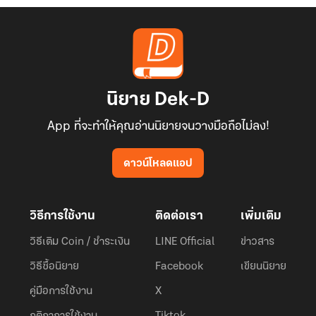
เจ้าไม่กล้ารับคำท้านี้ของข้า ก็จงออกไปจากสำนักเมฆาล่อง
ออกไปจากพื้นที่ของสำนักยุทธ์เสีย แล้วก็อย่าได้มาปรากฏกายให้ข้าเห็น
อีก” ทุกสายตาต่างจับจ้องไปที่ลู่จื่อจิง แต่กลับเห็นรอยยิ้มที่มุมปาก
ปรากฏที่ใบหน้างามของนาง
นิยาย Dek-D
“ได้ หากในสนามประลองในวันนี้ ข้าได้บังเอิญจับคู่พบกับเจ้า ข้าจะรับคำ
App ที่จะทำให้คุณอ่านนิยายจนวางมือถือไม่ลง!
ท้าประลองเป็นตายนี้กับเจ้า หวังว่าเจ้าจะไม่เสียใจภายหลัง”
ดาวน์โหลดแอป
“เฮอะ ข้าไม่มีวันเสียใจ หวังแค่เจ้าจะไม่แพ้ให้ผู้อื่น จนกว่าจะมาพบกับข้า
และปอดแหกหนีการประลองในครั้งนี้ไปเสียก่อน”
วิธีการใช้งาน
ติดต่อเรา
เพิ่มเติม
“ข้าขอคืนคำพูดเหล่านั้นให้เจ้าเช่นกัน” ครั้งนี้เถียนซีเยว์ไม่ได้รู้สึกโกรธ
วิธีเติม Coin / ชำระเงิน
LINE Official
ข่าวสาร
เพราะกำลังรู้สึกยินดีที่ลู่จื่อจิงกล้ารับคำท้านี้ของนาง นางมั่นใจว่าตนจะ
วิธีซื้อนิยาย
Facebook
เขียนนิยาย
ไม่มีทางแพ้
คู่มือการใช้งาน
X