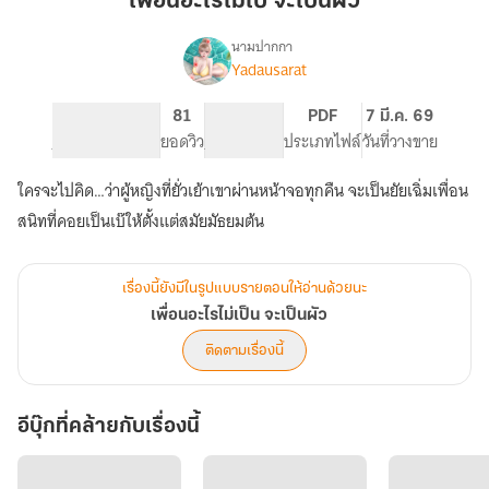
เพื่อนอะไรไม่เป็ จะเป็นผัว
เป็
จะ
นามปากกา
Yadausarat
เรื่อง
เป็น
เพื่อน
ผัว
อะไร
725
81
PG ทั่วไป
PDF
7 มี.ค. 69
ไม่
จำนวนหน้า (A5)
ยอดวิว
ระดับเนื้อหา
ประเภทไฟล์
วันที่วางขาย
เป็น
จะ
ใครจะไปคิด…ว่าผู้หญิงที่ยั่วเย้าเขาผ่านหน้าจอทุกคืน จะเป็นยัยเฉิ่มเพื่อน
เป็น
ผัว
สนิทที่คอยเป็นเบ๊ให้ตั้งแต่สมัยมัธยมต้น
เรื่องนี้ยังมีในรูปแบบรายตอนให้อ่านด้วยนะ
เพื่อนอะไรไม่เป็น จะเป็นผัว
ติดตามเรื่องนี้
อีบุ๊กที่คล้ายกับเรื่องนี้