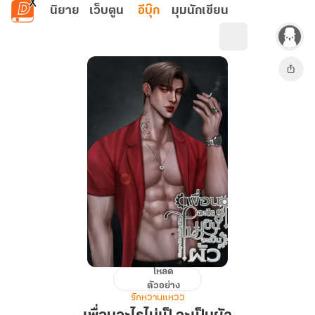
ข้ามไปยังเนื้อหาหลัก
นิยาย
เว็บตูน
อีบุ๊ก
มุมนักเขียน
โหลด
เพื่อน
ตัวอย่าง
อะไร
รักหวานแหวว
ไม่