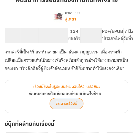
พันธนาการร้อนรักของท่านแม่ทัพใจร้าย
ของ
ท่าน
นามปากกา
ลู่เหยา
เรื่อง
แม่ทัพ
พันธนาการ
ใจร้าย
ร้อน
91 ตอน
270.96K
1.55K
134
PG ทั่วไป
PDF/EPUB
7 มี
รัก
สารบัญ
จำนวนคำ
จำนวนหน้า (A5)
ยอดวิว
ระดับเนื้อหา
ประเภทไฟล์
วันที
ของ
ท่าน
จากสตรีที่เป็น 'รักแรก' กลายมาเป็น 'น้องสาวบุญธรรม' เมื่อความรัก
แม่ทัพ
ใจร้าย
เปลี่ยนเป็นความแค้นไป๋หยางเจ๋อจึงพร้อมทำทุกอย่างให้นางกลายมาเป็น
ของเขา “ร้องอีกสิอวี้ลู่ ยิ่งเจ้าอ้อนวอน ข้าก็ยิ่งอยากทำให้แรงกว่าเดิม”
เรื่องนี้ยังมีในรูปแบบรายตอนให้อ่านด้วยนะ
พันธนาการร้อนรักของท่านแม่ทัพใจร้าย
ติดตามเรื่องนี้
อีบุ๊กที่คล้ายกับเรื่องนี้