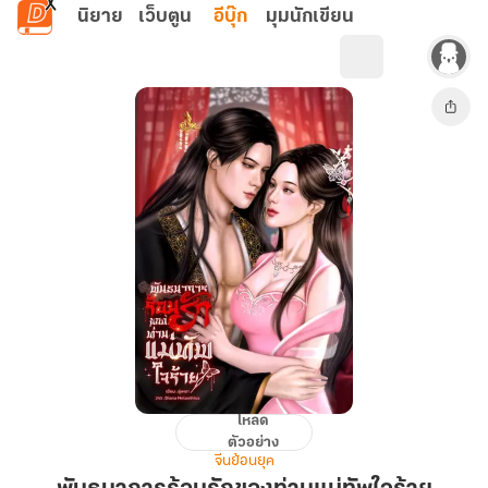
ข้ามไปยังเนื้อหาหลัก
นิยาย
เว็บตูน
อีบุ๊ก
มุมนักเขียน
โหลด
พันธนาการ
ตัวอย่าง
ร้อน
จีนย้อนยุค
รัก