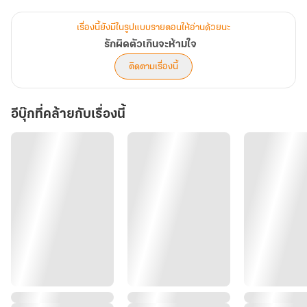
ปกป้องลูกน้อยของมัน แต่แล้วเมื่อรู้ตัวอีกครั้งแม่ไก่แสนร้ายกาจตัวนั้น
กลับเข้ามาอยู่ในห้ัวใจของเขาตั้งแต่เมื่อใดก็ไม่รู้ แต่ว่ามันสายเกินไปหรือ
เรื่องนี้ยังมีในรูปแบบรายตอนให้อ่านด้วยนะ
ไม่ กว่าที่เขาและนางจะค้นพบหัวใจตนเอง
รักผิดตัวเกินจะห้ามใจ
ติดตามเรื่องนี้
***** นิยายเรื่องนี้มีอีบุ๊คในเด็กดีแล้วนะคะ ขอบคุณนักอ่านทุกท่านที่
สนับสนุนผลงานของ Lovedee มาเสมอ ขอบคุณมากจริง ๆ ค่ะ *****
อีบุ๊กที่คล้ายกับเรื่องนี้