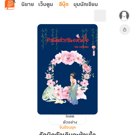
ข้ามไปยังเนื้อหาหลัก
นิยาย
เว็บตูน
อีบุ๊ก
มุมนักเขียน
โหลด
รัก
ตัวอย่าง
ผิด
จีนย้อนยุค
ตัว