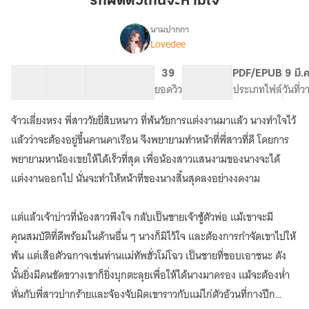
รักผิดตัวเกินจะห้ามใจ
เกิน
จะ
นามปากกา
Lovedee
เรื่อง
ห้าม
รัก
ใจ
ผิด
25 ตอน
34.41K
208
39
PG ทั่วไป
PDF/EPUB
9 มี.
ตัว
สารบัญ
จำนวนคำ
จำนวนหน้า (A5)
ยอดวิว
ระดับเนื้อหา
ประเภทไฟล์
วันที่
เกิน
จะ
จ้าวเลี่ยงหรง พี่สาววัยยี่สิบหนาว ที่พ้นวัยการแต่งงานมาแล้ว นางทำใจไว้
ห้าม
ใจ
แล้วว่าจะต้องอยู่ขึ้นคานคาเรือน จึงพยายามทำหน้าที่พี่สาวที่ดี โดยการ
พยายามหาน้องเขยให้ได้เร็วที่สุด เพื่อน้องสาวแสนงามของนางจะได้
แต่งงานออกไป นั่นจะทำให้หน้าที่ของนางสิ้นสุดลงอย่างงดงาม
แต่แล้วเจ้าบ่าวที่น้องสาวพึงใจ กลับเป็นชายเจ้าชู้ตัวพ่อ แม้เขาจะมี
คุณสมบัติที่ดีพร้อมในด้านอื่น ๆ นางก็มิไว้ใจ และต้องการกำจัดเขาไปให้
พ้น แต่เสือตัวฉกาจเช่นท่านแม่ทัพฮั่วโม่โฉว เป็นชายที่ชอบเอาชนะ ดัง
นั้นยิ่งมีคนขัดขวางเขาก็ยิ่งบุกตะลุยเพื่อให้ได้นางมาครอง แม้จะต้องห่ำ
หั่นกับพี่สาวปากร้ายและจ้องจับผิดเขาราวกับแม่ไก่ตัวอ้วนที่กางปีก