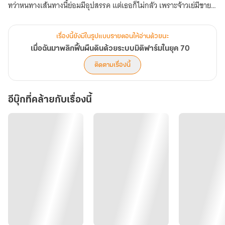
ทว่าหนทางเส้นทางนี้ย่อมมีอุปสรรค แต่เธอก็ไม่กลัว เพราะจ้าวเย่มีชาย
หนุ่มอยู่ข้างกายอย่างเซี่ยเว่ย ถึงแม้เขาจะพิการ แต่ความซื่อตรงและ
ความกล้าหาญนั้นมิอาจทำให้เกียรติของอดีตทหารลดลงแม้แต่น้อย
เรื่องนี้ยังมีในรูปแบบรายตอนให้อ่านด้วยนะ
เมื่อฉันมาพลิกฟื้นผืนดินด้วยระบบมิติฟาร์มในยุค 70
ไม่ว่าจะเป็นนักเลงในหมู่บ้าน หรือผู้นำท้องถิ่น เขาก็ปกป้องเธอได้เสมอ
ติดตามเรื่องนี้
พร้อมมีเจ้าสี่ขาที่หลงทางมาอย่างสุนัขแสนรู้นามหยุนไป๋ ที่คอยดูเป็นหู
อีบุ๊กที่คล้ายกับเรื่องนี้
เป็นตา ทำให้ทุ่งสีทองแห่งนี้ไม่มีผู้ใดกล้าขัดขวางหรือเล่นงานโดยง่าย
ไม่ว่าจะเป็นน้องสาว อย่างจ้าวเหมย ผู้คอยแย่งที่อย่างไปจากเธอ แต่ทว่า
ในครั้งนี้มีหรือที่จ้าวเย่คนใหม่จะยินยอม
"พี่สาวอย่างให้ฉันช่วยอะไรไหมคะ"
"อืม... เธอช่วยฉันจัดเรียงหนังสือและเอกสารก็พอ"