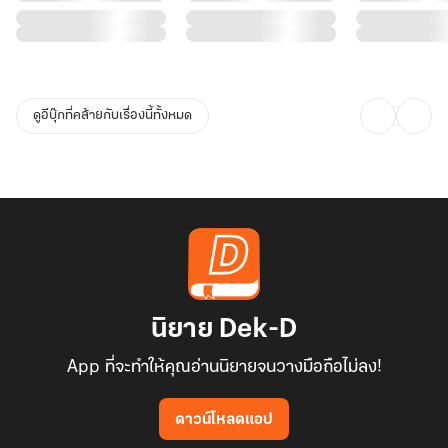
"ได้สิค่ะ" จ้าวเหมยยิ้มพลางเบ้ปาก
'จ้าวเย่นะจ้าวเย่ ไม่ว่าจะกี่ปีๆ เธอก็ยังโง่เหมือนเดิม'
ดูอีบุ๊กที่คล้ายกับเรื่องนี้ทั้งหมด
'เธอนั่นสิโง่!'
นิยาย Dek-D
App ที่จะทำให้คุณอ่านนิยายจนวางมือถือไม่ลง!
ดาวน์โหลดแอป