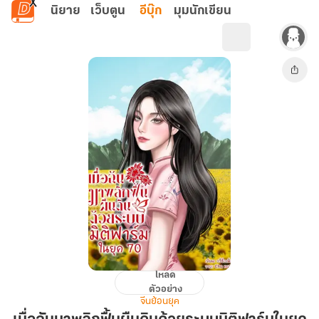
ข้ามไปยังเนื้อหาหลัก
นิยาย
เว็บตูน
อีบุ๊ก
มุมนักเขียน
โหลด
เมื่อ
ตัวอย่าง
ฉัน
จีนย้อนยุค
มา