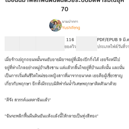
เมื่อฉันมาพลิกฟื้นผืนดินด้วยระบบมิติฟาร์มในยุค
พลิก
70
ฟื้น
ผืน
นามปากกา
ดิน
Yushifeng
เรื่อง
เมื่อ
ด้วย
ฉัน
ระบบ
20 ตอน
24.95K
178
116
PG ทั่วไป
PDF/EPUB
9 มี.
มา
สารบัญ
จำนวนคำ
มิติ
จำนวนหน้า (A5)
ยอดวิว
ระดับเนื้อหา
ประเภทไฟล์
วันที่
พลิก
ฟาร์ม
ฟื้น
เมื่อจ้าวเย่ถูกถอนหมั้นจนอับอายมิอาจอยู่ที่เมืองปักกิ่งได้ เธอจึงหนีไป
ใน
ผืน
ดิน
ยุค
อยู่ที่ห่างไกลอย่างหมู่บ้านชิงซาน แต่แล้วกสิ้นใจอยู่ที่บ้านแห้งนั้น และนั่น
ด้วย
70
เป็นการเริ่มต้นชีวิตใหม่ของหญิงสาวที่มาจากอนาคต เธอคือผู้เชี่ยวชาญ
ระบบ
เกี่ยวกับพฤกษา อีกทั้งมีระบบมิติฟาร์มน้ำวิเศษพฤกษาติดตัวมาด้วย
มิติ
ฟาร์ม
ใน
"ดีจัง สวรรค์เมตตาฉันแล้ว"
ยุค
70
"ฉันจะพลิกฟื้นผืนดินอันแห้งแล้งนี้ให้กลายเป็นทุ่งสีทอง"