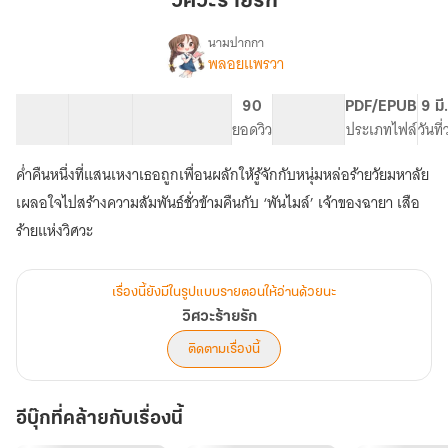
วิศวะร้ายรัก
นามปากกา
พลอยแพรวา
เรื่อง
วิศวะ
ร้าย
60 ตอน
100.46K
485
90
PG ทั่วไป
PDF/EPUB
9 มี
รัก
สารบัญ
จำนวนคำ
จำนวนหน้า (A5)
ยอดวิว
ระดับเนื้อหา
ประเภทไฟล์
วันที
ค่ำคืนหนึ่งที่แสนเหงาเธอถูกเพื่อนผลักให้รู้จักกับหนุ่มหล่อร้ายวัยมหาลัย
เผลอใจไปสร้างความสัมพันธ์ชั่วข้ามคืนกับ ‘พันไมล์’ เจ้าของฉายา เสือ
ร้ายแห่งวิศวะ
เรื่องนี้ยังมีในรูปแบบรายตอนให้อ่านด้วยนะ
วิศวะร้ายรัก
ติดตามเรื่องนี้
อีบุ๊กที่คล้ายกับเรื่องนี้