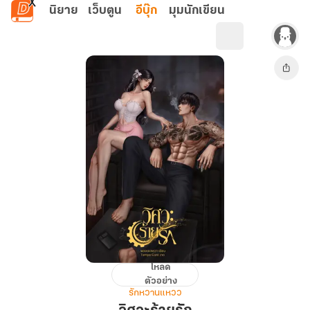
ข้ามไปยังเนื้อหาหลัก
นิยาย
เว็บตูน
อีบุ๊ก
มุมนักเขียน
โหลด
วิศวะ
ตัวอย่าง
ร้าย
รักหวานแหวว
รัก