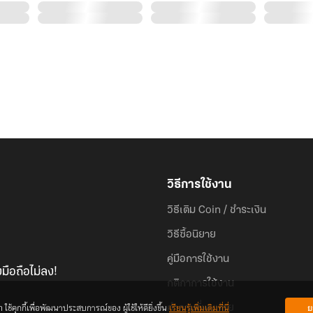
วิธีการใช้งาน
วิธีเติม Coin / ชำระเงิน
วิธีซื้อนิยาย
คู่มือการใช้งาน
มือถือไม่ลง!
กติกาการใช้งาน
้คุกกี้เพื่อพัฒนาประสบการณ์ของ ผู้ใช้ให้ดียิ่งขึ้น
เรียนรู้เพิ่มเติมที่นี่
ย
คำถามที่พบบ่อย