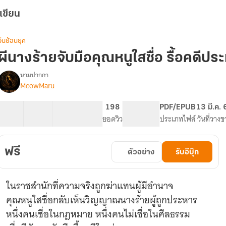
เขียน
จีนย้อนยุค
ผีนางร้ายจับมือคุณหนูใสซื่อ รื้อคดีปร
นามปากกา
MeowMaru
รื่อง
ผี
นาง
12 ตอน
56.36K
846
198
PG ทั่วไป
PDF/EPUB
13 มี.ค.
ร้าย
สารบัญ
จำนวนคำ
จำนวนหน้า (A5)
ยอดวิว
ระดับเนื้อหา
ประเภทไฟล์
วันที่วาง
จับ
มือ
คุณ
ฟรี
ตัวอย่าง
รับอีบุ๊ก
หนู
ใส
ซื่อ
ในราชสำนักที่ความจริงถูกฆ่าแทนผู้มีอำนาจ
ื้อ
คดี
คุณหนูใสซื่อกลับเห็นวิญญาณนางร้ายผู้ถูกประหาร
ประหาร
หนึ่งคนเชื่อในกฎหมาย หนึ่งคนไม่เชื่อในศีลธรรม