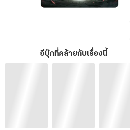
ผี
นาง
ร้าย
จับ
มือ
คุณ
อีบุ๊กที่คล้ายกับเรื่องนี้
หนู
ใส
ซื่อ
รื้อ
คดี
ประหาร