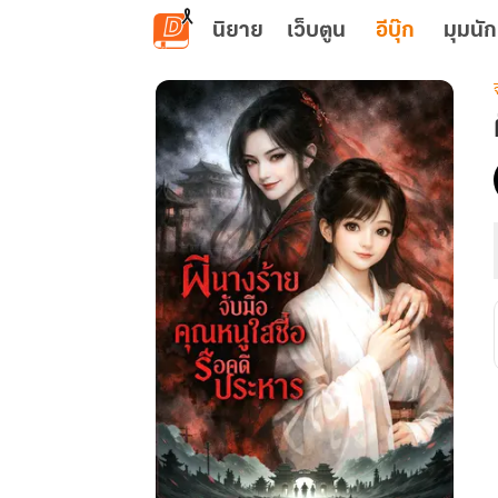
ข้ามไปยังเนื้อหาหลัก
นิยาย
เว็บตูน
อีบุ๊ก
มุมนัก
เ
ร