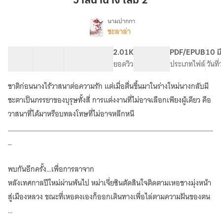
วาสนานาง เล่ม 2
2
นามปากกา
ชะลาล่า
เรื่อง
วาสนา
นาง:
28 ตอน
102.94K
446
2.01K
PG ทั่วไป
PDF/EPUB
10 ม
ชาติ
สารบัญ
จำนวนคำ
จำนวนหน้า (A5)
ยอดวิว
ระดับเนื้อหา
ประเภทไฟล์
วันที
นี้
ข้า
ชาติก่อนนางไร้วาสนาต่อความรัก แต่เมื่อตื่นขึ้นมาในร่างใหม่นางกลับมี
ต้อง
มี
ชะตาเป็นภรรยาของบุรุษทั้งสี่ การแต่งงานที่ไม่อาจเลือกเพียงผู้เดียว คือ
สามี
วาสนาที่ได้มาหรือบทลงโทษที่ไม่อาจหลีกหนี
ถึง
____________________________________________________
สี่
คน
_
(มี
E-
book)
พบกันอีกครั้ง…เพื่อการลาจาก
หลังเทศกาลปีใหม่ผ่านพ้นไป หม่าเจี่ยซินตัดสินใจติดตามเหอชางมุ่งหน้า
สู่เมืองหลวง ขณะที่เหอตงเองก็ออกเดินทางเพื่อไล่ตามความฝันของตน