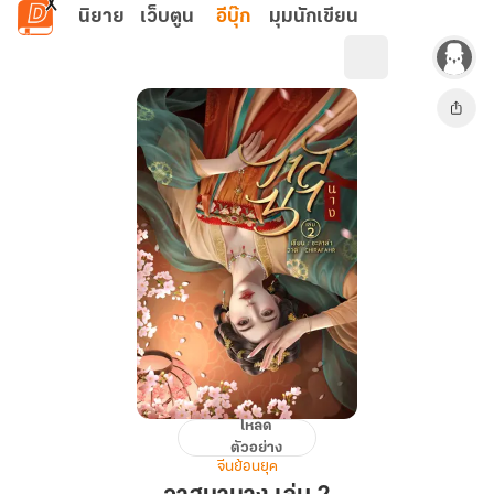
ข้ามไปยังเนื้อหาหลัก
นิยาย
เว็บตูน
อีบุ๊ก
มุมนักเขียน
โหลด
วาสนา
ตัวอย่าง
นาง
จีนย้อนยุค
เล่ม