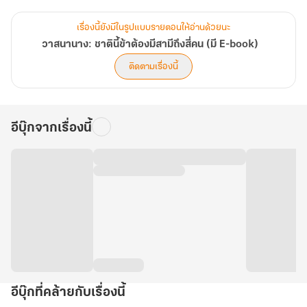
การจากลาในครั้งนี้ต้องไกลกันนับพันลี้
และไม่มีผู้ใดล่วงรู้ว่า…วันใดพวกเขาจึงจะได้หวนกลับมาพบกันอีกครั้ง
เรื่องนี้ยังมีในรูปแบบรายตอนให้อ่านด้วยนะ
วาสนานาง: ชาตินี้ข้าต้องมีสามีถึงสี่คน (มี E-book)
ส่วนความสัมพันธ์ระหว่างนางกับสามีอีกสองคนนั้น
ติดตามเรื่องนี้
ก็ยังคงเงียบงัน ราวกับรอคอยช่วงเวลาที่เหมาะสม ไม่มีผู้ใดรู้ว่ามันจะคืบ
หน้าเมื่อใด.
อีบุ๊กจากเรื่องนี้
___________________________________
คำเตือน : โปรดอ่านตัวอย่างก่อนตัดสินใจซื้อ
ขอบคุณค่ะ
ชะลาล่า
อีบุ๊กที่คล้ายกับเรื่องนี้