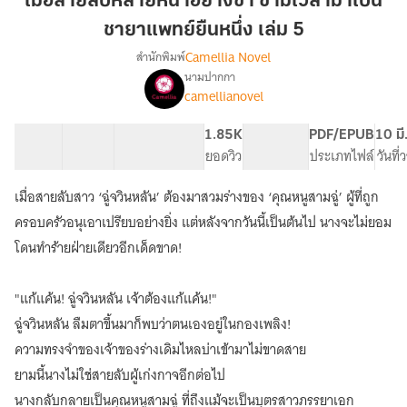
เมื่อสายลับหลายหน้าอย่างข้า ข้ามเวลามาเป็น
หน้า
ชายาแพทย์ยืนหนึ่ง เล่ม 5
อย่าง
Camellia Novel
สำนักพิมพ์
ข้า
นามปากกา
ข้าม
เรื่อง
camellianovel
เมื่อ
เวลา
สายลับ
มา
หลาย
45 ตอน
81.3K
471
1.85K
PG ทั่วไป
PDF/EPUB
10 มี
เป็น
หน้า
สารบัญ
จำนวนคำ
จำนวนหน้า (A5)
ยอดวิว
ระดับเนื้อหา
ประเภทไฟล์
วันที
ชายา
อย่าง
แพทย์
ข้า
เมื่อสายลับสาว ‘ฉู่จวินหลัน’ ต้องมาสวมร่างของ ‘คุณหนูสามฉู่’ ผู้ที่ถูก
ข้าม
ยืน
ครอบครัวอนุเอาเปรียบอย่างยิ่ง แต่หลังจากวันนี้เป็นต้นไป นางจะไม่ยอม
เวลา
หนึ่ง
มา
โดนทำร้ายฝ่ายเดียวอีกเด็ดขาด!
เล่ม
เป็น
5
ชายา
"แก้แค้น! ฉู่จวินหลัน เจ้าต้องแก้แค้น!"
แพทย์
ยืน
ฉู่จวินหลัน ลืมตาขึ้นมาก็พบว่าตนเองอยู่ในกองเพลิง!
หนึ่ง
ความทรงจำของเจ้าของร่างเดิมไหลบ่าเข้ามาไม่ขาดสาย
(นิยาย
แปล)
ยามนี้นางไม่ใช่สายลับผู้เก่งกาจอีกต่อไป
นางกลับกลายเป็นคุณหนูสามฉู่ ที่ถึงแม้จะเป็นบุตรสาวภรรยาเอก