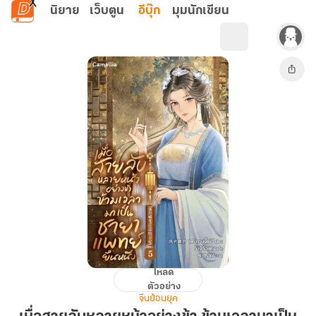
ข้ามไปยังเนื้อหาหลัก
นิยาย
เว็บตูน
อีบุ๊ก
มุมนักเขียน
โหลด
เมื่อ
ตัวอย่าง
สายลับ
จีนย้อนยุค
หลาย