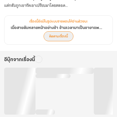
แต่กลับถูกเอารัดเอาเปรียบมาโดยตลอด
ครอบครัวอนุตั้งตนเป็นใหญ่ พี่ชายโดนวางยาจนตาบอด มารดาตายอย่าง
เรื่องนี้ยังมีในรูปแบบรายตอนให้อ่านด้วยนะ
ไม่เป็นธรรม
เมื่อสายลับหลายหน้าอย่างข้า ข้ามเวลามาเป็นชายาแพทย์ยืนหนึ่ง (นิยายแปล)
มิหนำซ้ำพอฟื้นขึ้นมาแล้ว นางจะต้องแต่งงานกับซื่อจื่อโง่เขลา
ติดตามเรื่องนี้
ปัญญาอ่อนอีก!
นี่มันชีวิตอะไรกัน! แต่หากคนผู้นั้นตาย นางก็ไม่ต้องแต่งงานกับเขา
ฉะนั้นเพียงฆ่าทิ้งก็สิ้นเรื่อง!
อีบุ๊กจากเรื่องนี้
อีกทั้งนางมีวิชาแพทย์ติดตัว เหตุใดต้องกลัวคนพวกนั้นอีก
ต่อจากนี้ไป หากใครกล้าทำร้ายนางกับพี่ชาย
นางจะทำให้คนผู้นั้นตายทั้งเป็น!