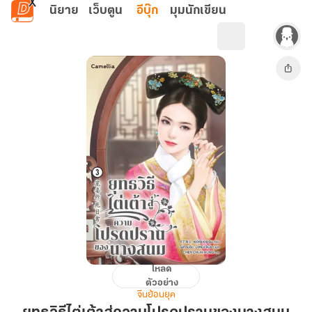
ข้ามไปยังเนื้อหาหลัก
นิยาย
เว็บตูน
อีบุ๊ก
มุมนักเขียน
โหลด
ยุทธวิธี
ตัวอย่าง
ไต่
จีนย้อนยุค
เต้า