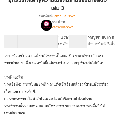
ยุทธวิธีไต่เต้าสู่ความโปรดปรานของนางสนม
สู่
เล่ม 3
ความ
Camellia Novel
สำนักพิมพ์
โปรดปราน
นามปากกา
ของ
เรื่อง
camellianovel
ยุทธวิธี
นาง
ไต่
สนม
เต้า
30 ตอน
84.29K
441
1.47K
PG ทั่วไป
PDF/EPUB
10 มี
เล่ม
สู่
สารบัญ
จำนวนคำ
จำนวนหน้า (A5)
ยอดวิว
ระดับเนื้อหา
ประเภทไฟล์
วันที
3
ความ
โปรดปราน
นาง หวันเหยียนหว่านซี ชาตินี้จะขอเป็นสนมรักขององค์ชายเก้า พระ
ของ
ชายาท่านอย่าเพิ่งยอมแพ้ หนี้แค้นระหว่างเราค่อยๆ ชำระกันไปเถิด!
นาง
สนม
[นิยาย
นางผิดอะไร!
แปล]
นางเชื่อฟังมารดาเป็นอย่างดี หลังแต่งเข้าเรือนหลังองค์ชายแล้วจะต้อง
เป็นอนุภรรยาที่เชื่อฟัง
เคารพพระชายา ไม่ทำตัวโดดเด่น ไม่แย่งชิงความโปรดปราน
นางทำเช่นนั้นมาตลอด แต่เหตุใดพระชายาและสนมชายาคนอื่นถึงไม่
ยอมปล่อยนาง!