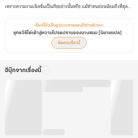
เพราะความงามเฉิดฉันเป็นภัยอย่างนั้นหรือ แม้ทำตนอ่อนน้อมถึงที่สุด
สุดท้ายกลับเป็นการผลักไสตนไปสู่ความตาย
เรื่องนี้ยังมีในรูปแบบรายตอนให้อ่านด้วยนะ
นางลืมตาตื่นขึ้นอีกครั้งในวังหลวงซึ่งเป็นจุดเริ่มต้นของการคัดเลือกหญิง
ยุทธวิธีไต่เต้าสู่ความโปรดปรานของนางสนม [นิยายแปล]
งาม ประตูสู่เรือนหลังขององค์ชาย
ติดตามเรื่องนี้
ในเมื่อหลีกหนีไม่ได้ ก็มีแต่ต้องก้าวเดินไปข้างหน้า
พระชายาและบรรดาสนมชายาทั้งหลายหวาดกลัวใบหน้าของนางนักไม่ใช่
หรือ
อีบุ๊กจากเรื่องนี้
เช่นนั้นชาตินี้นางจะแสดงให้ดูว่าอะไรคือโปรดปรานข้าเพียงผู้เดียว!