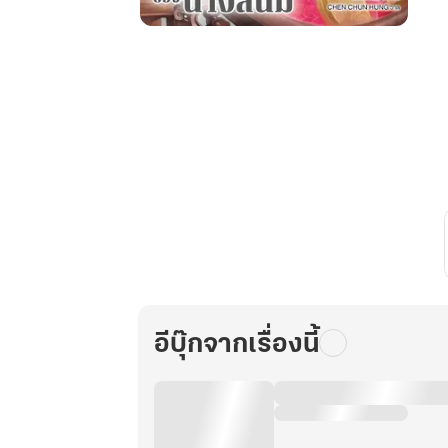
ยุทธวิธี
ไต่
เต้า
สู่
ความ
โปรดปราน
ของ
นาง
สนม
เล่ม
10
อีบุ๊กจากเรื่องนี้