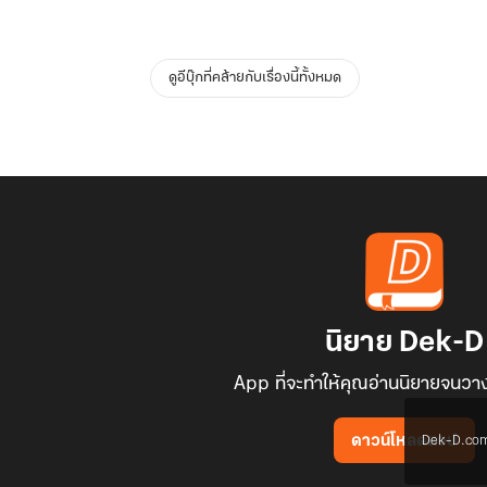
ดูอีบุ๊กที่คล้ายกับเรื่องนี้ทั้งหมด
นิยาย Dek-D
App ที่จะทำให้คุณอ่านนิยายจนวาง
Dek-D.com ใช
ดาวน์โหลดแอป