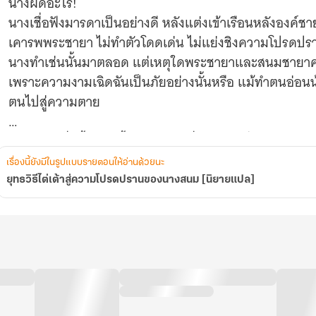
นางผิดอะไร!
นางเชื่อฟังมารดาเป็นอย่างดี หลังแต่งเข้าเรือนหลังองค์ชาย
เคารพพระชายา ไม่ทำตัวโดดเด่น ไม่แย่งชิงความโปรดปร
นางทำเช่นนั้นมาตลอด แต่เหตุใดพระชายาและสนมชายาคน
เพราะความงามเฉิดฉันเป็นภัยอย่างนั้นหรือ แม้ทำตนอ่อนน้
ตนไปสู่ความตาย
นางลืมตาตื่นขึ้นอีกครั้งในวังหลวงซึ่งเป็นจุดเริ่มต้นของก
องค์ชาย
เรื่องนี้ยังมีในรูปแบบรายตอนให้อ่านด้วยนะ
ในเมื่อหลีกหนีไม่ได้ ก็มีแต่ต้องก้าวเดินไปข้างหน้า
ยุทธวิธีไต่เต้าสู่ความโปรดปรานของนางสนม [นิยายแปล]
พระชายาและบรรดาสนมชายาทั้งหลายหวาดกลัวใบหน้าของ
เช่นนั้นชาตินี้นางจะแสดงให้ดูว่าอะไรคือโปรดปรานข้าเพียง