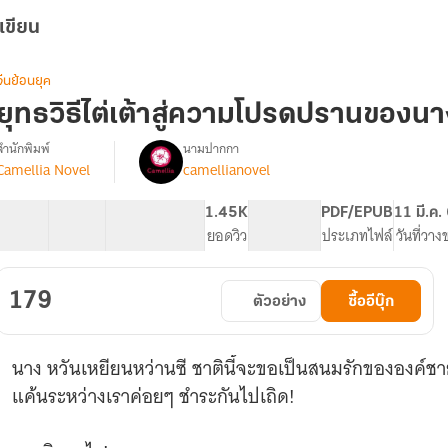
เขียน
จีนย้อนยุค
ยุทธวิธีไต่เต้าสู่ความโปรดปรานของน
สำนักพิมพ์
นามปากกา
Camellia Novel
camellianovel
รื่อง
ยุทธวิธี
ไต่
35 ตอน
84.17K
436
1.45K
PG ทั่วไป
PDF/EPUB
11 มี.ค.
เต้า
สารบัญ
จำนวนคำ
จำนวนหน้า (A5)
ยอดวิว
ระดับเนื้อหา
ประเภทไฟล์
วันที่วาง
ู่
ความ
โปรดปราน
179
ตัวอย่าง
ซื้ออีบุ๊ก
ของ
นาง
สนม
นาง หวันเหยียนหว่านซี ชาตินี้จะขอเป็นสนมรักขององค์ชาย
[นิยาย
แปล]
แค้นระหว่างเราค่อยๆ ชำระกันไปเถิด!