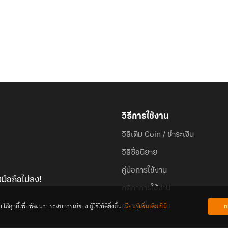
วิธีการใช้งาน
วิธีเติม Coin / ชำระเงิน
วิธีซื้อนิยาย
คู่มือการใช้งาน
มือถือไม่ลง!
กติกาการใช้งาน
้คุกกี้เพื่อพัฒนาประสบการณ์ของ ผู้ใช้ให้ดียิ่งขึ้น
เรียนรู้เพิ่มเติมที่นี่
ย
คำถามที่พบบ่อย