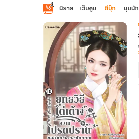
ข้ามไปยังเนื้อหาหลัก
นิยาย
เว็บตูน
อีบุ๊ก
มุมนัก
เ
ส