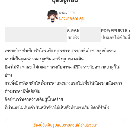
บุตรฮูหยิน
นามปากกา
นางเอกสายลุย
เรื่อ
บุตรฮู
ง
หยิน
50 ตอน
150.31K
956
5.96K
PG ทั่วไป
PDF/EPUB
15 ม
สารบัญ
จำนวนคำ
จำนวนหน้า (A5)
ยอดวิว
ระดับเนื้อหา
ประเภทไฟล์
วันท
เพราะบิดาลำเอียงรักใครเพียงบุตรสาวบุตรชายที่เกิดจากฮูหยินรอง
นางที่เป็นบุตรสาวของฮูหยินเอกจึงถูกหมางเมิน
บิดาไม่รัก ท่านย่าไม่เมตตา นางกับมารดามีชีวิตราวกับอากาศธาตุก็ไม่
ปาน
กระทั่งบิดาคิดผลักไสทั้งมารดาและนางออกไปเพื่อให้น้องชายน้องสาว
ต่างมารดามีที่หยัดยืน
ก็อย่าหาว่าเจาหว่านเจินผู้นี้โหดร้าย
ที่ผ่านมาไม่เห็นค่า วันหน้าข้าก็ไม่เห็นหัวท่านเช่นกัน บิดาที่รักยิ่ง!
เรื่องนี้ยังมีในรูปแบบรายตอนให้อ่านด้วยนะ