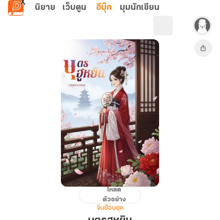
ข้ามไปยังเนื้อหาหลัก
นิยาย
เว็บตูน
อีบุ๊ก
มุมนักเขียน
โหลด
บุตร
ตัวอย่าง
ฮู
จีนย้อนยุค
หยิน