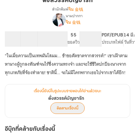
ดั่งสวรรค์บัญชารัก
รัก
จิน 金钱
สำนักพิมพ์
นามปากกา
เรื่อง
จิน 金钱
ดั่ง
สวรรค์
บัญชา
24 ตอน
26.71K
148
55
PG ทั่วไป
PDF/EPUB
14 มี
รัก
สารบัญ
จำนวนคำ
จำนวนหน้า (A5)
ยอดวิว
ระดับเนื้อหา
ประเภทไฟล์
วันที่
"ในเมื่อความเป็นเทพมันโสมม... ข้าขอตัดขาดจากสวรรค์!" เขาเฝ้าตาม
หานางผู้ถูกลงทัณฑ์จนไร้ซึ่งความทรงจำ และจะใช้ชีวิตปกป้องนางจาก
ทุกเภทภัยที่จ้องทำลาย! ชาตินี้... จะไม่มีใครพรากเธอไปจากเขาได้อีก!
เรื่องนี้ยังมีในรูปแบบรายตอนให้อ่านด้วยนะ
ดั่งสวรรค์บัญชารัก
ติดตามเรื่องนี้
อีบุ๊กที่คล้ายกับเรื่องนี้