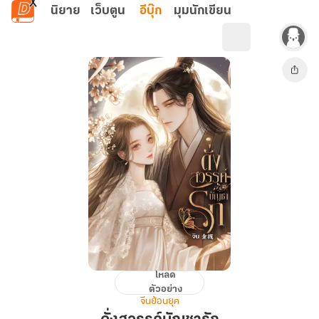
ข้ามไปยังเนื้อหาหลัก
นิยาย
เว็บตูน
อีบุ๊ก
มุมนักเขียน
โหลด
ดั่ง
ตัวอย่าง
สวรรค์
จีนย้อนยุค
บัญชา