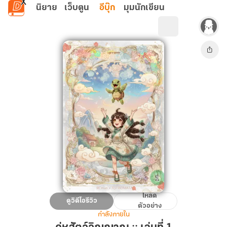
ข้ามไปยังเนื้อหาหลัก
นิยาย
เว็บตูน
อีบุ๊ก
มุมนักเขียน
โหลด
คู่หู
ดูวิดีโอรีวิว
ตัวอย่าง
สัตว์
กำลังภายใน
วิญญาณ