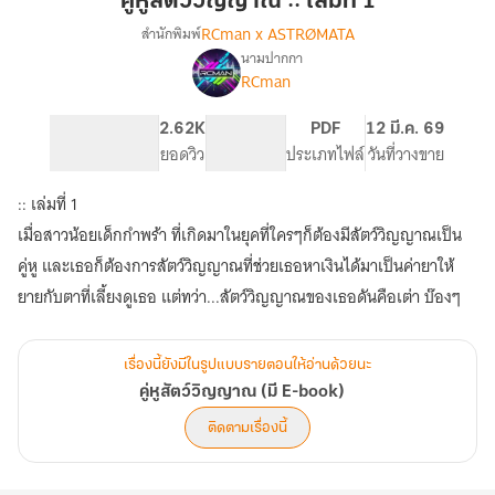
คู่หูสัตว์วิญญาณ :: เล่มที่ 1
::
RCman x ASTRØMATA
สำนักพิมพ์
เล่ม
นามปากกา
เรื่อง
ที่
RCman
คู่หู
1
สัตว์
วิญญาณ
272
2.62K
PG ทั่วไป
PDF
12 มี.ค. 69
(มี
จำนวนหน้า (A5)
ยอดวิว
ระดับเนื้อหา
ประเภทไฟล์
วันที่วางขาย
E-
book)
:: เล่มที่ 1
เมื่อสาวน้อยเด็กกำพร้า ที่เกิดมาในยุคที่ใครๆก็ต้องมีสัตว์วิญญาณเป็น
คู่หู และเธอก็ต้องการสัตว์วิญญาณที่ช่วยเธอหาเงินได้มาเป็นค่ายาให้
ยายกับตาที่เลี้ยงดูเธอ แต่ทว่า...สัตว์วิญญาณของเธอดันคือเต่า บ๊องๆ
เรื่องนี้ยังมีในรูปแบบรายตอนให้อ่านด้วยนะ
คู่หูสัตว์วิญญาณ (มี E-book)
ติดตามเรื่องนี้