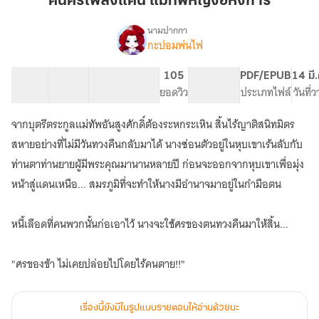
คันศรเพลิงแค้น แม่ทัพหญิงอหังการ
แค้น
แม่ทัพ
นามปากกา
กะปอมพ่นไฟ
เรื่อง
หญิง
คัน
อหังการ
ศร
37 ตอน
69.45K
384
105
PG ทั่วไป
PDF/EPUB
14 มี
เพลิง
สารบัญ
จำนวนคำ
จำนวนหน้า (A5)
ยอดวิว
ระดับเนื้อหา
ประเภทไฟล์
วันที่
แค้น
แม่ทัพ
จากบุตรีตระกูลแม่ทัพอันสูงศักดิ์ต้องระหกระเหิน สิ้นไร้ญาติสนิทมิตร
หญิง
อหังการ
สหายอย่างที่ไม่มีวันทวงคืนกลับมาได้ นางซ่อนตัวอยู่ในหุบเขาเร้นลับกับ
ท่านตาท่านยายผู้มีพระคุณมานานหลายปี ก่อนจะออกจากหุบเขาเพื่อมุ่ง
หน้าสู่แดนเหนือ... สมรภูมิที่จะทำให้นางมีอำนาจมาอยู่ในกำมือตน
หนี้เลือดที่คนพวกนั้นก่อเอาไว้ นางจะใช้ศรของตนทวงคืนมาให้สิ้น...
"ศรของข้า ไม่เคยปล่อยไปโดยไร้คนตาย!!"
เรื่องนี้ยังมีในรูปแบบรายตอนให้อ่านด้วยนะ