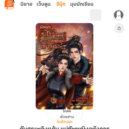
ข้ามไปยังเนื้อหาหลัก
นิยาย
เว็บตูน
อีบุ๊ก
มุมนักเขียน
โหลด
คัน
ตัวอย่าง
ศร
จีนย้อนยุค
เพลิง