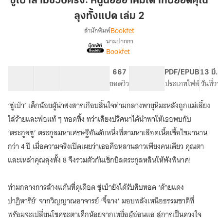
ซู่เป่าสามขวบครึ่ง: หนูน้อยอาคมเต๋ากับยอดคุณ
ขวบ
ลุงทั้งแปด เล่ม 2
ครึ่ง:
Bookfet
สำนักพิมพ์
หนู
นามปากกา
น้อย
เรื่อง
Bookfet
ซู่
อาคม
เป่า
เต๋า
สาม
40 ตอน
79.49K
551
667
PG ทั่วไป
PDF/EPUB
13 มี
กับ
ขวบ
สารบัญ
จำนวนคำ
จำนวนหน้า (A5)
ยอดวิว
ระดับเนื้อหา
ประเภทไฟล์
วันที่
ยอด
ครึ่ง:
คุณ
หนู
‘ซู่เป่า’ เด็กน้อยผู้น่าสงสารเกือบสิ้นใจท่ามกลางพายุหิมะหลังถูกแม่เลี้ยง
น้อย
ลุง
ใส่ร้ายและพ่อแท้ ๆ ทอดทิ้ง ทว่าเสียงปริศนาได้นำพาให้เธอพบกับ
อาคม
ทั้ง
เต๋า
‘ตระกูลซู’ ตระกูลมหาเศรษฐีอันดับหนึ่งที่ตามหาเลือดเนื้อเชื้อไขมานาน
แปด
กับ
กว่า 4 ปี เมื่อความจริงเปิดเผยว่าเธอคือหลานสาวเพียงคนเดียว คุณตา
เล่ม
ยอด
และเหล่าคุณลุงทั้ง 8 จึงรวมตัวกันเช็กบิลตระกูลหลินให้พังพินาศ!
2
คุณ
ลุง
ทั้ง
ท่ามกลางการล้างแค้นที่ดุเดือด ซู่เป่ายังได้รับสืบทอด ‘ด้ายแดง
แปด
ปาฏิหาริย์’ จากวิญญาณอาจารย์ ‘จี้ฉาง’ มอบพลังเหนือธรรมชาติที่
พร้อมจะเปลี่ยนโชคชะตาเด็กน้อยจากเหยื่อผู้อ่อนแอ สู่การเป็นดวงใจ