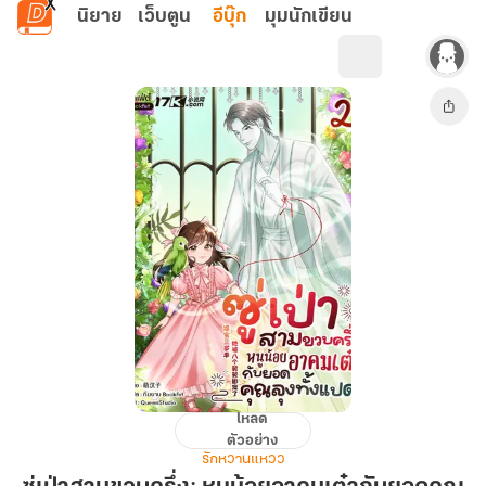
ข้ามไปยังเนื้อหาหลัก
นิยาย
เว็บตูน
อีบุ๊ก
มุมนักเขียน
โหลด
ซู่
ตัวอย่าง
เป่า
รักหวานแหวว
สาม