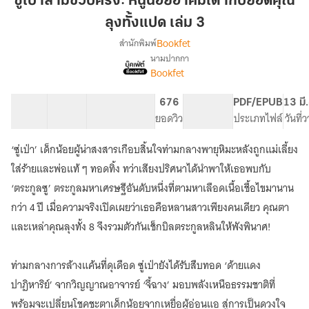
ซู่เป่าสามขวบครึ่ง: หนูน้อยอาคมเต๋ากับยอดคุณ
ขวบ
ลุงทั้งแปด เล่ม 3
ครึ่ง:
Bookfet
สำนักพิมพ์
หนู
นามปากกา
น้อย
เรื่อง
Bookfet
ซู่
อาคม
เป่า
เต๋า
สาม
40 ตอน
74.34K
463
676
PG ทั่วไป
PDF/EPUB
13 มี
กับ
ขวบ
สารบัญ
จำนวนคำ
จำนวนหน้า (A5)
ยอดวิว
ระดับเนื้อหา
ประเภทไฟล์
วันที่
ยอด
ครึ่ง:
คุณ
หนู
‘ซู่เป่า’ เด็กน้อยผู้น่าสงสารเกือบสิ้นใจท่ามกลางพายุหิมะหลังถูกแม่เลี้ยง
น้อย
ลุง
ใส่ร้ายและพ่อแท้ ๆ ทอดทิ้ง ทว่าเสียงปริศนาได้นำพาให้เธอพบกับ
อาคม
ทั้ง
เต๋า
‘ตระกูลซู’ ตระกูลมหาเศรษฐีอันดับหนึ่งที่ตามหาเลือดเนื้อเชื้อไขมานาน
แปด
กับ
กว่า 4 ปี เมื่อความจริงเปิดเผยว่าเธอคือหลานสาวเพียงคนเดียว คุณตา
เล่ม
ยอด
และเหล่าคุณลุงทั้ง 8 จึงรวมตัวกันเช็กบิลตระกูลหลินให้พังพินาศ!
3
คุณ
ลุง
ทั้ง
ท่ามกลางการล้างแค้นที่ดุเดือด ซู่เป่ายังได้รับสืบทอด ‘ด้ายแดง
แปด
ปาฏิหาริย์’ จากวิญญาณอาจารย์ ‘จี้ฉาง’ มอบพลังเหนือธรรมชาติที่
พร้อมจะเปลี่ยนโชคชะตาเด็กน้อยจากเหยื่อผู้อ่อนแอ สู่การเป็นดวงใจ