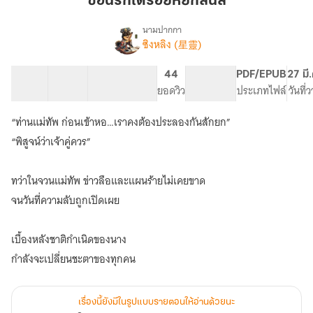
ซ่อนรักใต้รอยหยกสีนิล
รอย
หยก
นามปากกา
ซิงหลิง (星靈)
เรื่อง
สี
ซ่อน
นิล
รัก
45 ตอน
39.65K
302
44
PG ทั่วไป
PDF/EPUB
27 มี
ใต้
สารบัญ
จำนวนคำ
จำนวนหน้า (A5)
ยอดวิว
ระดับเนื้อหา
ประเภทไฟล์
วันที่
รอย
หยก
“ท่านแม่ทัพ ก่อนเข้าหอ…เราคงต้องประลองกันสักยก”
สี
นิล
“พิสูจน์ว่าเจ้าคู่ควร”
[มี
E-
ทว่าในจวนแม่ทัพ ข่าวลือและแผนร้ายไม่เคยขาด
Book
+
จนวันที่ความลับถูกเปิดเผย
ตอน
พิเศษ]
เบื้องหลังชาติกำเนิดของนาง
กำลังจะเปลี่ยนชะตาของทุกคน
เรื่องนี้ยังมีในรูปแบบรายตอนให้อ่านด้วยนะ