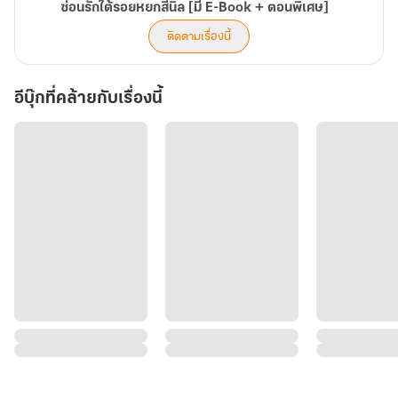
ซ่อนรักใต้รอยหยกสีนิล [มี E-Book + ตอนพิเศษ]
ติดตามเรื่องนี้
อีบุ๊กที่คล้ายกับเรื่องนี้