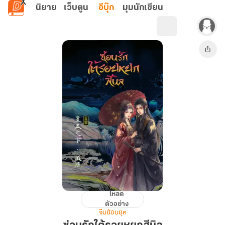
ข้ามไปยังเนื้อหาหลัก
นิยาย
เว็บตูน
อีบุ๊ก
มุมนักเขียน
โหลด
ซ่อน
ตัวอย่าง
รัก
จีนย้อนยุค
ใต้