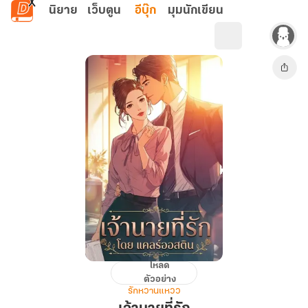
ข้ามไปยังเนื้อหาหลัก
นิยาย
เว็บตูน
อีบุ๊ก
มุมนักเขียน
โหลด
เจ้า
ตัวอย่าง
นาย
รักหวานแหวว
ที่รัก