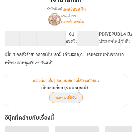
เจ้านายที่รัก
แคลร์ออสติน
สำนักพิมพ์
นามปากกา
เรื่อง
แคลร์​ออสติน​
เจ้า
นาย
ที่รัก
22 ตอน
24.83K
145
61
PG ทั่วไป
PDF/EPUB
14 มี
(จบ
สารบัญ
จำนวนคำ
จำนวนหน้า (A5)
ยอดวิว
ระดับเนื้อหา
ประเภทไฟล์
วันที่
บริบูรณ์)
เมื่อ ‘บอสตัวร้าย’ กลายเป็น ‘สามี (กำมะลอ)’... เธอจะรอดพ้นจากเขา
หรือจะตกหลุมรักเขากันแน่?
เรื่องนี้ยังมีในรูปแบบรายตอนให้อ่านด้วยนะ
เจ้านายที่รัก (จบบริบูรณ์)
ติดตามเรื่องนี้
อีบุ๊กที่คล้ายกับเรื่องนี้