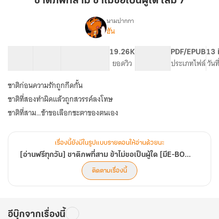
ชาติภพที่สาม ข้าไม่ขอเป็นผู้ใด เล่ม 7
สาม
ข้า
นามปากกา
ฮัน
[อ่าน
ไม่
เรื่อง
ฟรี
ขอ
ทุก
15 ตอน
27.42K
157
19.26K
PG ทั่วไป
PDF/EPUB
13 
เป็น
วัน]
สารบัญ
จำนวนคำ
จำนวนหน้า (A5)
ยอดวิว
ระดับเนื้อหา
ประเภทไฟล์
วันท
ผู้
ชาติ
ใด
ภพ
ชาติก่อนความรักถูกกีดกั้น
ที่
เล่ม
ชาติที่สองทำผิดแล้วถูกสวรรค์ลงโทษ
สาม
7
ข้า
ชาติที่สาม…ข้าขอเลือกชะตาของตนเอง
ไม่
ขอ
เป็น
เรื่องนี้ยังมีในรูปแบบรายตอนให้อ่านด้วยนะ
ผู้
[อ่านฟรีทุกวัน] ชาติภพที่สาม ข้าไม่ขอเป็นผู้ใด [มีE-BOOK]
ใด
[มีE-
ติดตามเรื่องนี้
BOOK]
อีบุ๊กจากเรื่องนี้