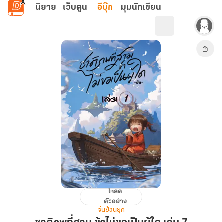
ข้ามไปยังเนื้อหาหลัก
นิยาย
เว็บตูน
อีบุ๊ก
มุมนักเขียน
โหลด
ชาติ
ตัวอย่าง
ภพ
จีนย้อนยุค
ที่