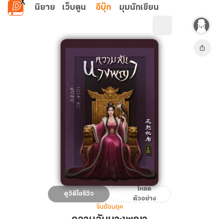
ข้ามไปยังเนื้อหาหลัก
นิยาย
เว็บตูน
อีบุ๊ก
มุมนักเขียน
โหลด
ความ
ดูวิดีโอรีวิว
ตัวอย่าง
ลับ
จีนย้อนยุค
นางพญา