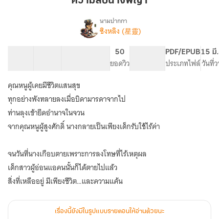
ความลับนางพญา
นามปากกา
ซิงหลิง (星靈)
เรื่อง
ความ
ลับ
45 ตอน
36.17K
242
50
PG ทั่วไป
PDF/EPUB
15 มี
นางพญา
สารบัญ
จำนวนคำ
จำนวนหน้า (A5)
ยอดวิว
ระดับเนื้อหา
ประเภทไฟล์
วันที่
[มี
E-
คุณหนูผู้เคยมีชีวิตแสนสุข
Book
+
ทุกอย่างพังทลายลงเมื่อบิดามารดาจากไป
ตอน
ท่านลุงเข้ายึดอำนาจในจวน
พิเศษ]
จากคุณหนูผู้สูงศักดิ์ นางกลายเป็นเพียงเด็กรับใช้ไร้ค่า
จนวันที่นางเกือบตายเพราะการลงโทษที่ไร้เหตุผล
เด็กสาวผู้อ่อนแอคนนั้นก็ได้ตายไปแล้ว
สิ่งที่เหลืออยู่ มีเพียงชีวิต…และความแค้น
เรื่องนี้ยังมีในรูปแบบรายตอนให้อ่านด้วยนะ